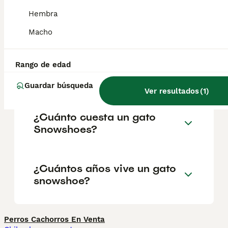
redondeado, los ojos son grandes e
Hembra
inclinados, y las orejas, bastante separadas,
son largas y puntiagudas.
Macho
¿El gato Snowshoe es de
Rango de edad
raza pura?
Guardar búsqueda
Ver resultados
(
1
)
¿Cuánto cuesta un gato
Snowshoes?
¿Cuántos años vive un gato
snowshoe?
Perros Cachorros En Venta