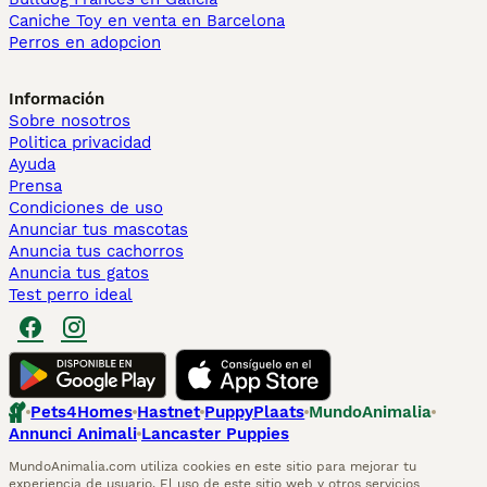
Caniche Toy en venta en Barcelona
Perros en adopcion
Información
Sobre nosotros
Politica privacidad
Ayuda
Prensa
Condiciones de uso
Anunciar tus mascotas
Anuncia tus cachorros
Anuncia tus gatos
Test perro ideal
Pets4Homes
Hastnet
PuppyPlaats
MundoAnimalia
Annunci Animali
Lancaster Puppies
MundoAnimalia.com utiliza cookies en este sitio para mejorar tu
experiencia de usuario. El uso de este sitio web y otros servicios