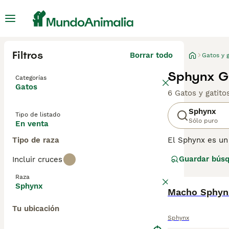
Filtros
Borrar todo
Gatos y g
Sphynx Ga
Categorías
Gatos
6 Gatos y gatit
Sphynx
Tipo de listado
Sólo puro
En venta
Tipo de raza
El Sphynx es un
Son bastante ún
Guardar bús
Incluir cruces
tamaño. A lo lar
hecho de ser mu
Raza
Sphynx
Lee nuestra
Macho Sphynx
pág
Tu ubicación
Sphynx