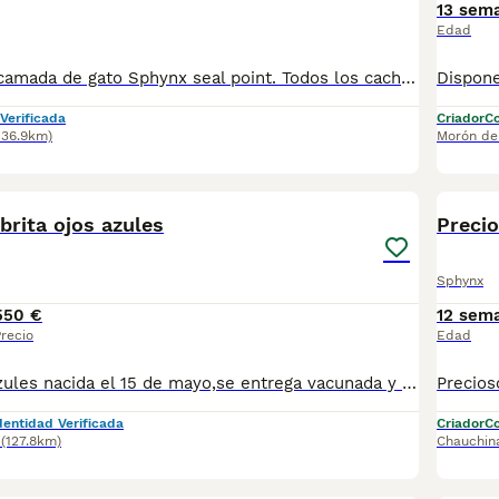
13 sem
Edad
Espectaculares camada de gato Sphynx seal point. Todos los cachorritos se entregan con unos dos meses y medio de edad y sus vacunas correspondientes, desparasitados interna y externamente, con certificado de salud, y garantía tanto por enfermedad vírica como congénito genética. Posibilidad de entregar en toda España mediante transporte propio preparado para animales y con chofer privado. Los precios pueden variar según las características y morfología de cada cachorro. Añádenos al whats app o llámanos, y encantados atenderemos todas tus dudas y consultas. Teléfono / Whats app: 641 92 23 90
Verificada
Criador
Co
136.9km)
Morón de 
7
rita ojos azules
Preci
Sphynx
550 €
12 sem
recio
Edad
Hembrita ojos azules nacida el 15 de mayo,se entrega vacunada y desparasitada con su cartilla veterinaria, está criada en familia por lo que es muy cariñosa , para más información contactar por WhatsApp 623347098
dentidad Verificada
Criador
Co
(127.8km)
Chauchin
11