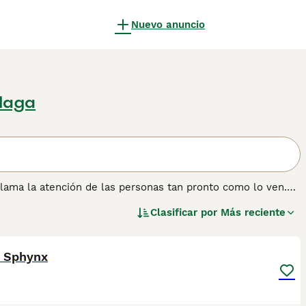
Nuevo anuncio
laga
lama la atención de las personas tan pronto como lo ven.
 en realidad son engañosamente pesados para su pequeño
Clasificar por
Más reciente
o el mundo gracias a su extraordinaria apariencia y por el
1
n sobre esta raza de gato.
o Sphynx