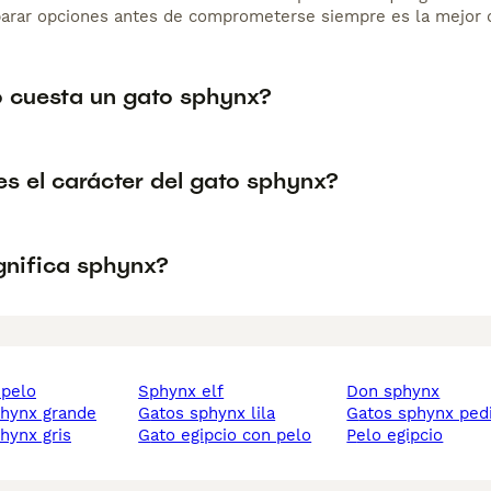
arar opciones antes de comprometerse siempre es la mejor d
 cuesta un gato sphynx?
s el carácter del gato sphynx?
gnifica sphynx?
 pelo
sphynx elf
don sphynx
phynx grande
gatos sphynx lila
gatos sphynx ped
phynx gris
gato egipcio con pelo
pelo egipcio