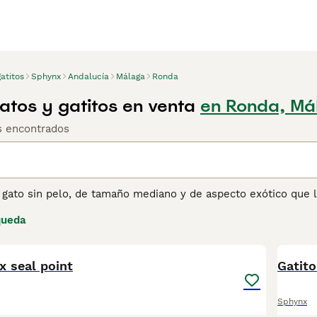
atitos
Sphynx
Andalucía
Málaga
Ronda
tos y gatitos en venta
en Ronda, Má
os encontrados
 gato sin pelo, de tamaño mediano y de aspecto exótico que l
icos por su apariencia arrugada y, aunque se ven delicados,
queda
go de los años, el Sphynx ha ganado muchos seguidores en tod
1
y cariñosos y leales.
 seal point
ina de consejos de compra de Sphynx
para obtener informació
Gatit
Sphynx