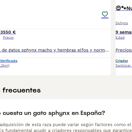
😍🐾N
Sphynx
3
550 €
9 sema
Precio
Edad
Preciosa camada de gatos sphynx macho y hembras elfos y normales todos nuestros animales son criados en ambiente familiar por criadero especializado todos se entregan con vacunas acorde a su edad y microchip posibilidad de viajar a toda España por empresa especializada. Los precios varían según sexos colores o si son elfos o no gracias.
Verificada
Criador
0.2km)
Sanlúcar
 frecuentes
 cuesta un gato sphynx en España?
adquisición de esta raza puede variar según factores como el p
 Es fundamental acudir a criadores responsables que garantice