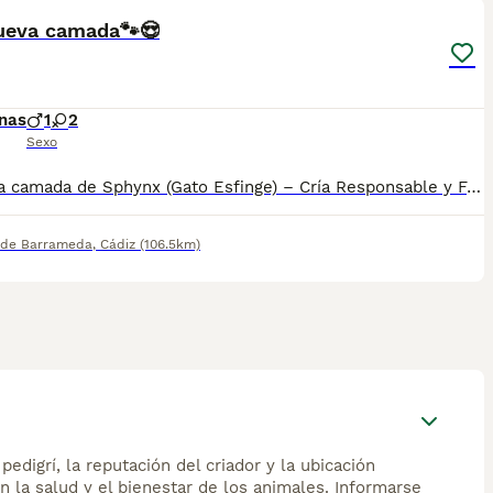
ueva camada🐾😍
nas
1
2
Sexo
Preciosa camada de Sphynx (Gato Esfinge) – Cría Responsable y Familiar Disponibles excelentes cachorros de raza Sphynx. Criados en un ambiente estrictamente familiar, con un cuidado minucioso de su salud y una socialización temprana para garantizar un carácter extraordinario: son gatos sumamente cariñosos, apegados, sociables y juguetones. Buscamos hogares responsables y familias comprometidas que conozcan las necesidades específicas de higiene y cuidado que requiere esta maravillosa raza. Precio y reservas: por favor, contacta con nosotros indicando brevemente el tipo de hogar que le ofrecerías al cachorro. Te informaremos detalladamente de las condiciones y precios sin ningún tipo de compromiso.
 de Barrameda
,
Cádiz
(106.5km)
edigrí, la reputación del criador y la ubicación
n la salud y el bienestar de los animales. Informarse