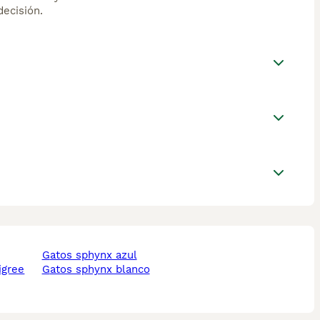
ecisión.
gatos sphynx azul
igree
gatos sphynx blanco