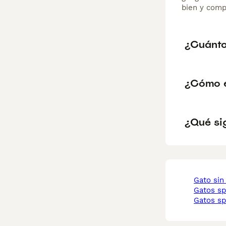
bien y comp
¿Cuánto
¿Cómo e
¿Qué si
gato sin
gatos s
gatos s