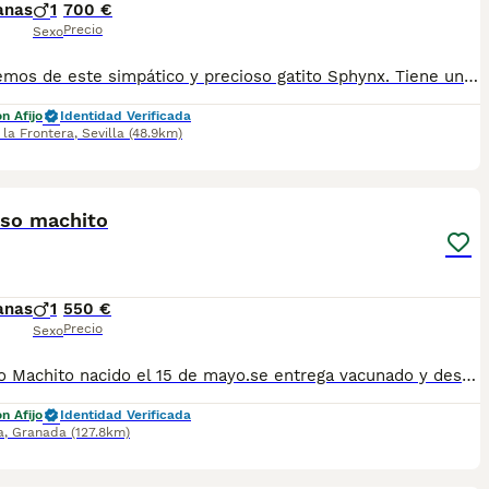
anas
1
700 €
Precio
Sexo
Disponemos de este simpático y precioso gatito Sphynx. Tiene un carácter de lo mas cariñoso, es super divertido, le encanta jugar y recibir mimitos. Si quieres mas información, envíame un wassap al 647 70 07 69 y te daré toda la información que necesites. Se ruega seriedad.
n Afijo
Identidad Verificada
la Frontera
,
Sevilla
(48.9km)
5
1
oso machito
anas
1
550 €
Precio
Sexo
Precioso Machito nacido el 15 de mayo.se entrega vacunado y desparasitado con su cartilla veterinaria,está criado en familia por lo que es muy cariñoso, para más información contactar por WhatsApp 623347098
n Afijo
Identidad Verificada
a
,
Granada
(127.8km)
3