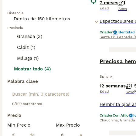
7 meses
1
Edad
Sexo
Distancia
Provincia
Criador
Identidad 
Granada (3)
Santa Fe
,
Granada
(
Cádiz (1)
Málaga (1)
Preciosa hemb
Mostrar todo (4)
Sphynx
Palabra clave
12 semanas
1
Edad
P
Sexo
0/100 caracteres
Precio
Criador
Con Afijo
I
Chauchina
,
Granada
Min Precio
Max Precio
€
€