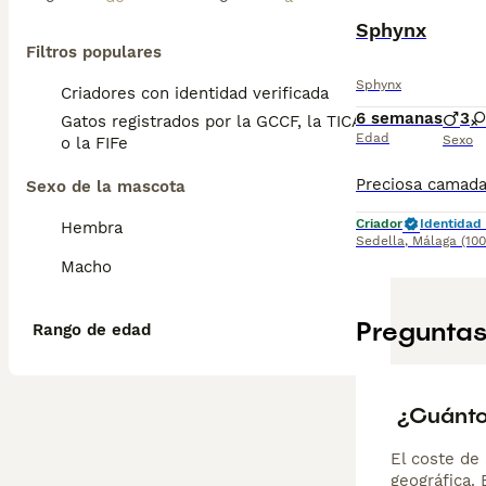
Sphynx
Filtros populares
Sphynx
Criadores con identidad verificada
6 semanas
3
Gatos registrados por la GCCF, la TICA
Edad
Sexo
o la FIFe
Sexo de la mascota
Criador
Identidad 
Hembra
Sedella
,
Málaga
(10
Macho
Preguntas
Rango de edad
¿Cuánto
El coste de 
geográfica.