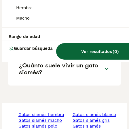
Hembra
¿Qué significa un siamés?
Macho
¿Qué tiene de especial un
Rango de edad
gato siamés?
Guardar búsqueda
Ver resultados
(
0
)
¿Cuánto suele vivir un gato
siamés?
gatos siamés hembra
gatos siamés blanco
gatos siamés macho
gatos siamés gris
gatos siamés pelo
gatos siamés