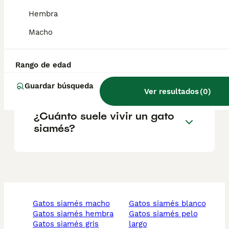
Hembra
¿Qué significa un siamés?
Macho
¿Qué tiene de especial un
Rango de edad
gato siamés?
Guardar búsqueda
Ver resultados
(
0
)
¿Cuánto suele vivir un gato
siamés?
gatos siamés macho
gatos siamés blanco
gatos siamés hembra
gatos siamés pelo
gatos siamés gris
largo