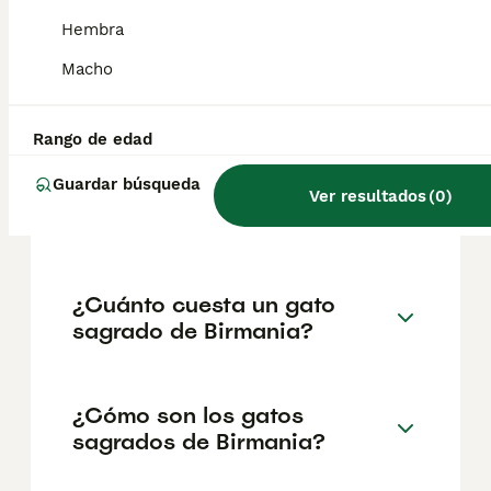
un sacerdote sagrado del templo, cuya
santidad se transmitió de alguna manera al
Hembra
gato, como lo demuestran sus patas blancas
y sus ojos azules . Por eso se le conoce
Macho
como el Gato Sagrado de Birmania.
Rango de edad
¿Cómo es el temperamento
Guardar búsqueda
del gato sagrado de
Ver resultados
(
0
)
Birmania?
¿Cuánto cuesta un gato
sagrado de Birmania?
¿Cómo son los gatos
sagrados de Birmania?