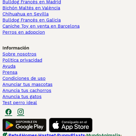
Bulldog Francés en Madrid
Bichón Maltés en València
Chihuahua en Sevilla
Bulldog Francés en Galicia
Caniche Toy en venta en Barcelona
Perros en adopcion
Información
Sobre nosotros
Politica privacidad
Ayuda
Prensa
Condiciones de uso
Anunciar tus mascotas
Anuncia tus cachorros
Anuncia tus gatos
Test perro ideal
Pets4Homes
Hastnet
PuppyPlaats
MundoAnimalia