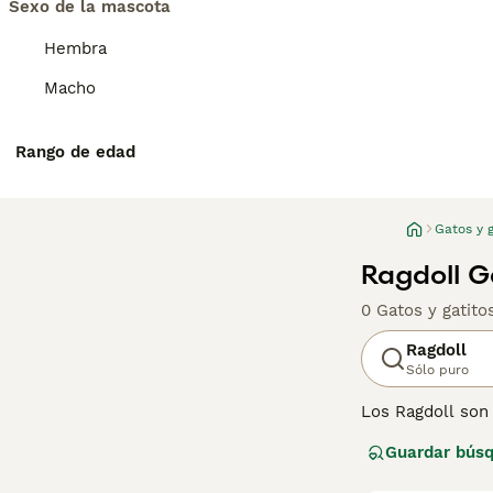
Sexo de la mascota
Hembra
Macho
Rango de edad
Gatos y g
Ragdoll G
0 Gatos y gatit
Ragdoll
Sólo puro
Los Ragdoll son
personas en tod
Guardar bús
cuentan con un c
que significa qu