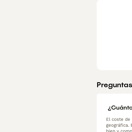
Lee nuestra
pág
Preguntas
¿Cuánto
El coste de 
geográfica.
bien y comp