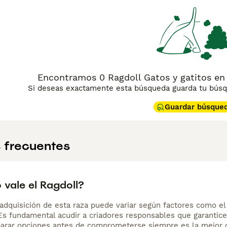
ina de consejos de compra de Ragdoll
para obtener informació
Encontramos 0 Ragdoll Gatos y gatitos en 
Si deseas exactamente esta búsqueda guarda tu búsqu
Guardar búsque
 frecuentes
 vale el Ragdoll?
adquisición de esta raza puede variar según factores como el p
 Es fundamental acudir a criadores responsables que garantice
arar opciones antes de comprometerse siempre es la mejor d