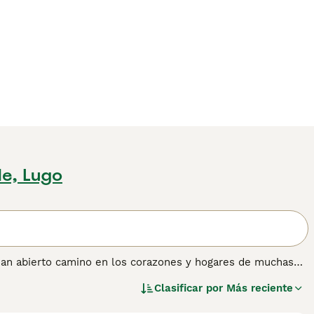
e, Lugo
han abierto camino en los corazones y hogares de muchas
leza dulce y amigable. Son gatos de tamaño mediano que
Clasificar por
Más reciente
atos son conocidos por ser muy relajados y tranquilos, lo
uso con los niños y otros animales.