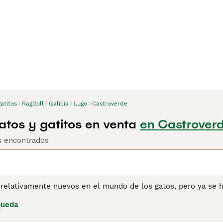
atitos
Ragdoll
Galicia
Lugo
Castroverde
atos y gatitos en venta
en Castroverd
os encontrados
 relativamente nuevos en el mundo de los gatos, pero ya se 
o el mundo, gracias a su apariencia encantadora y su natura
queda
abello semi-largo y hermosos ojos azules. Estos adorables g
e los Ragdoll tienden a llevarse bien con todo el mundo, incl