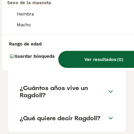
reputación del criador y la ubicación
Sexo de la mascota
geográfica. Es fundamental acudir a
criadores responsables que garanticen la
Hembra
salud y el bienestar de los animales.
Informarse bien y comparar opciones antes
Macho
de comprometerse siempre es la mejor
decisión.
Rango de edad
Guardar búsqueda
¿Cómo es el carácter de un
Ver resultados
(
0
)
gato Ragdoll?
¿Cuántos años vive un
Ragdoll?
¿Qué quiere decir Ragdoll?