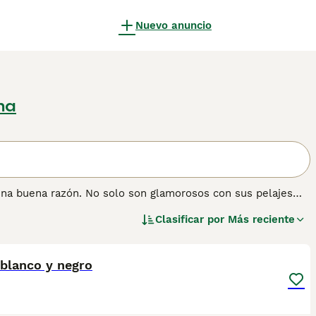
Nuevo anuncio
na
una buena razón. No solo son glamorosos con sus pelajes
eza extremadamente dulce. Son de tamaño mediano y grande y
Clasificar por
Más reciente
tos Persas tienen los ojos maravillosamente expresivos, una
1
 de los amantes de los gatos en todo el mundo y siguen
 blanco y negro
 sobre esta raza de gato.