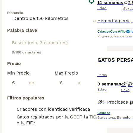
14 semanas
2
Edad
Sexo
Distancia
Palabra clave
Criador
Con Afijo
I
Puig-reig
,
Barcelona
0/100 caracteres
GATOS PERS
Precio
Min Precio
Max Precio
Persa
€
€
9 semanas
1
Edad
Sexo
Filtros populares
Criadores con identidad verificada
Criador
Gatos registrados por la GCCF, la TICA
Barcelona
,
Barcelon
o la FIFe