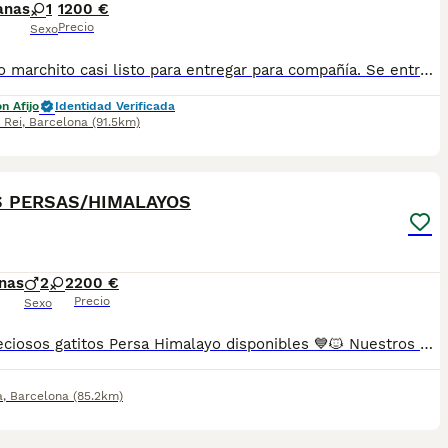
anas
1
1200 €
Precio
Sexo
Precioso marchito casi listo para entregar para compañía. Se entrega castrado con su registro de pedigre CFA.
n Afijo
Identidad Verificada
 Rei
,
Barcelona
(91.5km)
6
S PERSAS/HIMALAYOS
nas
2
2
200 €
Precio
Sexo
🐱💙 Preciosos gatitos Persa Himalayo disponibles 💙🐱 Nuestros gatitos Persa Himalayo crecen en un entorno familiar 🏡, rodeados de cariño, atención y los mejores cuidados desde sus primeros días de vida. Son pequeños muy dulces, tranquilos y cariñosos, acostumbrados al contacto humano y perfectamente socializados. 😻 ✨ El Persa Himalayo destaca por su espectacular pelaje, sus preciosos ojos azules y su carácter afable y tranquilo, convirtiéndose en un compañero ideal para cualquier hogar. 📋 Se entregan con: ✅ Vacunas correspondientes a su edad ✅ Desparasitaciones al día ✅ Revisión veterinaria completa 🩺 ✅ Cartilla sanitaria ✅ Microchip incluido ✅ Contrato de garantía 📍 Puedes venir a conocerlos sin ningún compromiso. Estaremos encantados de mostrarte a nuestros pequeños y ayudarte a encontrar el compañero perfecto. 🐾 📸 Fotografías 100% reales de nuestros gatitos. No utilizamos imágenes de internet ni somos multicriadero. 🚚 Posibilidad de envío a toda España mediante transporte especializado para mascotas. 📞 Información y reservas por teléfono o WhatsApp RESERVA MÍNIMA 200€ 💖 Gatitos sanos, mimados y criados con mucho amor, listos para formar parte de una familia que les brinde el cariño que merecen. Sus impresionantes ojos azules y su carácter encantador harán que te enamores de ellos desde el primer momento. ✨🐱
a
,
Barcelona
(85.2km)