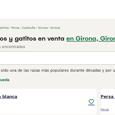
atitos
Persa
Cataluña
Girona
Girona
os y gatitos en venta
en Girona, Giro
os encontrados
a sido una de las razas más populares durante décadas y por 
 y lujosos, sino que también se jactan de tener una natural
queda
, pues les gusta pensar en las cosas antes de actuar. Los ga
9
1
por las que se han abierto camino en los corazones y hogares
ulares en España como compañeros y mascotas.
 blanca
Persa
ina de consejos de compra de Persa
para obtener información
Persa