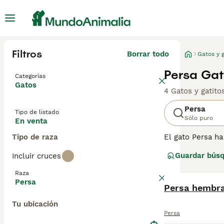
Filtros
Borrar todo
Gatos y g
Persa Gat
Categorías
Gatos
4 Gatos y gatit
Persa
Tipo de listado
Sólo puro
En venta
Tipo de raza
El gato Persa h
largos, sueltos
Guardar bús
Incluir cruces
muy inteligentes
de las razones 
Raza
siendo muy pop
Persa
Persa hembra
Lee nuestra
pág
Tu ubicación
Persa