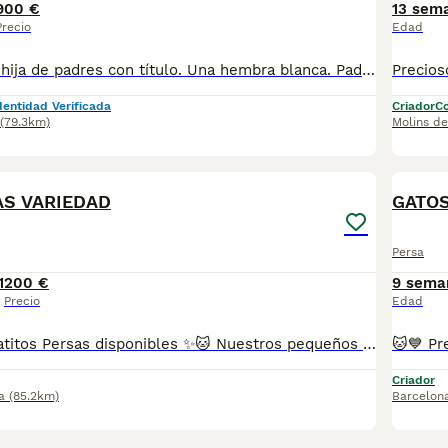
900 €
13 sem
Precio
Edad
Hembrita persa, hija de padres con título. Una hembra blanca. Padres testados clínicamente de Fiv/Felv, leucemia y PKD (negativos: serologia del 01/06/26). Bebé testado y negativo en Fiv\felv, herpesvirus y calcivirus a la fecha. Todas las vacunas al dia. Independiente: come sola comida sólida y usa arenero. Criada libres de jaulas, en nucleo cerrado y en constante contacto con nosotros (familia con niños). Todos nuestros gatos están Acostumbrados al aseo diario y al baño/agua. Extremadamente cariñosa. Excelente pelaje, cola corta, extremas y orejas pequeñas. Nacida en Mayo/26: tiene 4 meses; ya puede salir de casa (no entregamos antes, por salud y defensas de los bebés). Se entrega con: cartilla veterinaria, todas las vacunas, desparasitados, certificado de salud previa salida, serologias negativas de los padres, sin enfermedades genéticas, contrato, pedigrí (opcional), transportin y pack de acogida a la nueva familia. Entrega a la nueva familia sin transporte compartido y organizado por el Cattery. Nucleo zoológico C2023008. Perfil Facebook, Instagram: Anhuaga d’Maison. Agradeceria contactar por WhatsApp para ampliar información: 608721533.
dentidad Verificada
Criador
Co
(79.3km)
Molins de
8
AS VARIEDAD
GATO
Persa
1
200 €
9 sema
Precio
Edad
🐱✨ Preciosos gatitos Persas disponibles ✨🐱 Nuestros pequeños están libres de enfermedades genéticas, criados con mucho amor 💕 en un ambiente familiar 🏡. Son muy sociables y cariñosos, ¡te van a enamorar en cuanto los conozcas! 😻 Criamos distintas variedades de color de esta increíble raza, Tricolor, Carey, Red/Blue point, etc. 📋 Se entregan con: ✅ Dos vacunas ✅ Dos desparasitaciones ✅ Revisión veterinaria completa ✅ Cartilla sanitaria y contrato ✅ Microchip incluido 📍Puedes venir a verlos sin ningún compromiso de compra, ¡será un placer recibirte! 🐾 (FOTOS REALES DE NUESTROS ESPECTACULARES GATITOS PERSAS, NADA DE MULTICRIADEROS NI FOTOS SACADAS DE INTERNET) Se pueden enviar a cualquier parte de España 🚚 RESERVA MÍNIMA 200€ 📞 Atiendo por teléfono y WhatsApp. 💖 Gatitos muy chatitos, adorables y listos para llenar tu hogar de amor y ronroneos.
Criador
a
(85.2km)
Barcelon