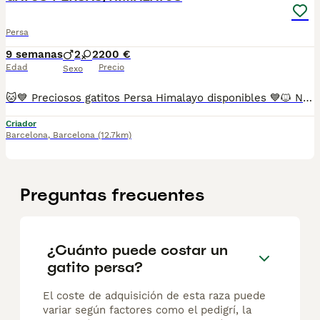
Persa
9 semanas
2
2
200 €
Edad
Precio
Sexo
🐱💙 Preciosos gatitos Persa Himalayo disponibles 💙🐱 Nuestros gatitos Persa Himalayo crecen en un entorno familiar 🏡, rodeados de cariño, atención y los mejores cuidados desde sus primeros días de vida. Son pequeños muy dulces, tranquilos y cariñosos, acostumbrados al contacto humano y perfectamente socializados. 😻 ✨ El Persa Himalayo destaca por su espectacular pelaje, sus preciosos ojos azules y su carácter afable y tranquilo, convirtiéndose en un compañero ideal para cualquier hogar. 📋 Se entregan con: ✅ Vacunas correspondientes a su edad ✅ Desparasitaciones al día ✅ Revisión veterinaria completa 🩺 ✅ Cartilla sanitaria ✅ Microchip incluido ✅ Contrato de garantía 📍 Puedes venir a conocerlos sin ningún compromiso. Estaremos encantados de mostrarte a nuestros pequeños y ayudarte a encontrar el compañero perfecto. 🐾 📸 Fotografías 100% reales de nuestros gatitos. No utilizamos imágenes de internet ni somos multicriadero. 🚚 Posibilidad de envío a toda España mediante transporte especializado para mascotas. 📞 Información y reservas por teléfono o WhatsApp RESERVA MÍNIMA 200€ 💖 Gatitos sanos, mimados y criados con mucho amor, listos para formar parte de una familia que les brinde el cariño que merecen. Sus impresionantes ojos azules y su carácter encantador harán que te enamores de ellos desde el primer momento. ✨🐱
Criador
Barcelona
,
Barcelona
(12.7km)
Preguntas frecuentes
¿Cuánto puede costar un
gatito persa?
El coste de adquisición de esta raza puede
variar según factores como el pedigrí, la