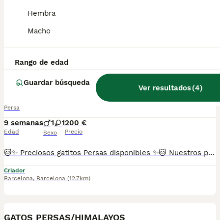
Hembra
Precioso marchito casi listo para entregar para compañía. Se entrega castrado con su registro de pedigre CFA.
Macho
Criador
Con Afijo
Identidad Verificada
Molins de Rei
,
Barcelona
(0.6km)
8
Rango de edad
GATOS PERSAS VARIEDAD
Guardar búsqueda
Ver resultados
(
4
)
Persa
9 semanas
1
1
200 €
Edad
Precio
Sexo
🐱✨ Preciosos gatitos Persas disponibles ✨🐱 Nuestros pequeños están libres de enfermedades genéticas, criados con mucho amor 💕 en un ambiente familiar 🏡. Son muy sociables y cariñosos, ¡te van a enamorar en cuanto los conozcas! 😻 Criamos distintas variedades de color de esta increíble raza, Tricolor, Carey, Red/Blue point, etc. 📋 Se entregan con: ✅ Dos vacunas ✅ Dos desparasitaciones ✅ Revisión veterinaria completa ✅ Cartilla sanitaria y contrato ✅ Microchip incluido 📍Puedes venir a verlos sin ningún compromiso de compra, ¡será un placer recibirte! 🐾 (FOTOS REALES DE NUESTROS ESPECTACULARES GATITOS PERSAS, NADA DE MULTICRIADEROS NI FOTOS SACADAS DE INTERNET) Se pueden enviar a cualquier parte de España 🚚 RESERVA MÍNIMA 200€ 📞 Atiendo por teléfono y WhatsApp. 💖 Gatitos muy chatitos, adorables y listos para llenar tu hogar de amor y ronroneos.
Criador
Barcelona
,
Barcelona
(12.7km)
6
GATOS PERSAS/HIMALAYOS