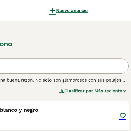
Nuevo anuncio
lona
una buena razón. No solo son glamorosos con sus pelajes
eza extremadamente dulce. Son de tamaño mediano y grande y
Clasificar por
Más reciente
tos Persas tienen los ojos maravillosamente expresivos, una
1
 de los amantes de los gatos en todo el mundo y siguen
 blanco y negro
 sobre esta raza de gato.