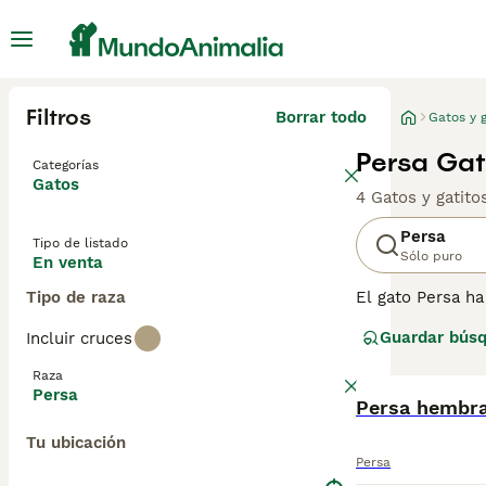
Filtros
Borrar todo
Gatos y g
Persa Gat
Categorías
Gatos
4 Gatos y gatit
Persa
Tipo de listado
Sólo puro
En venta
Tipo de raza
El gato Persa h
largos, sueltos
Guardar bús
Incluir cruces
muy inteligentes
de las razones 
Raza
siendo muy pop
Persa
Persa hembra
Lee nuestra
pág
Tu ubicación
Persa