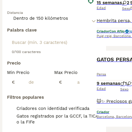
15 semanas
2
Edad
P
Sexo
Distancia
Palabra clave
Criador
Con Afijo
I
Puig-reig
,
Barcelona
0/100 caracteres
GATOS PERS
Precio
Min Precio
Max Precio
Persa
€
€
9 semanas
1
Edad
Sexo
Filtros populares
Criadores con identidad verificada
Criador
Gatos registrados por la GCCF, la TICA
Barcelona
,
Barcelon
o la FIFe