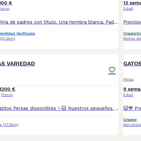
900 €
13 sem
recio
Edad
Hembrita persa, hija de padres con título. Una hembra blanca. Padres testados clínicamente de Fiv/Felv, leucemia y PKD (negativos: serologia del 01/06/26). Bebé testado y negativo en Fiv\felv, herpesvirus y calcivirus a la fecha. Todas las vacunas al dia. Independiente: come sola comida sólida y usa arenero. Criada libres de jaulas, en nucleo cerrado y en constante contacto con nosotros (familia con niños). Todos nuestros gatos están Acostumbrados al aseo diario y al baño/agua. Extremadamente cariñosa. Excelente pelaje, cola corta, extremas y orejas pequeñas. Nacida en Mayo/26: tiene 4 meses; ya puede salir de casa (no entregamos antes, por salud y defensas de los bebés). Se entrega con: cartilla veterinaria, todas las vacunas, desparasitados, certificado de salud previa salida, serologias negativas de los padres, sin enfermedades genéticas, contrato, pedigrí (opcional), transportin y pack de acogida a la nueva familia. Entrega a la nueva familia sin transporte compartido y organizado por el Cattery. Nucleo zoológico C2023008. Perfil Facebook, Instagram: Anhuaga d’Maison. Agradeceria contactar por WhatsApp para ampliar información: 608721533.
dentidad Verificada
Criador
Co
(51.3km)
Molins de
8
AS VARIEDAD
GATO
Persa
1
200 €
9 sema
Precio
Edad
🐱✨ Preciosos gatitos Persas disponibles ✨🐱 Nuestros pequeños están libres de enfermedades genéticas, criados con mucho amor 💕 en un ambiente familiar 🏡. Son muy sociables y cariñosos, ¡te van a enamorar en cuanto los conozcas! 😻 Criamos distintas variedades de color de esta increíble raza, Tricolor, Carey, Red/Blue point, etc. 📋 Se entregan con: ✅ Dos vacunas ✅ Dos desparasitaciones ✅ Revisión veterinaria completa ✅ Cartilla sanitaria y contrato ✅ Microchip incluido 📍Puedes venir a verlos sin ningún compromiso de compra, ¡será un placer recibirte! 🐾 (FOTOS REALES DE NUESTROS ESPECTACULARES GATITOS PERSAS, NADA DE MULTICRIADEROS NI FOTOS SACADAS DE INTERNET) Se pueden enviar a cualquier parte de España 🚚 RESERVA MÍNIMA 200€ 📞 Atiendo por teléfono y WhatsApp. 💖 Gatitos muy chatitos, adorables y listos para llenar tu hogar de amor y ronroneos.
Criador
a
(37.9km)
Barcelon