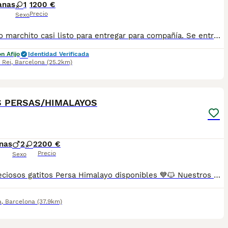
anas
1
1200 €
Precio
Sexo
Precioso marchito casi listo para entregar para compañía. Se entrega castrado con su registro de pedigre CFA.
n Afijo
Identidad Verificada
 Rei
,
Barcelona
(25.2km)
6
S PERSAS/HIMALAYOS
nas
2
2
200 €
Precio
Sexo
🐱💙 Preciosos gatitos Persa Himalayo disponibles 💙🐱 Nuestros gatitos Persa Himalayo crecen en un entorno familiar 🏡, rodeados de cariño, atención y los mejores cuidados desde sus primeros días de vida. Son pequeños muy dulces, tranquilos y cariñosos, acostumbrados al contacto humano y perfectamente socializados. 😻 ✨ El Persa Himalayo destaca por su espectacular pelaje, sus preciosos ojos azules y su carácter afable y tranquilo, convirtiéndose en un compañero ideal para cualquier hogar. 📋 Se entregan con: ✅ Vacunas correspondientes a su edad ✅ Desparasitaciones al día ✅ Revisión veterinaria completa 🩺 ✅ Cartilla sanitaria ✅ Microchip incluido ✅ Contrato de garantía 📍 Puedes venir a conocerlos sin ningún compromiso. Estaremos encantados de mostrarte a nuestros pequeños y ayudarte a encontrar el compañero perfecto. 🐾 📸 Fotografías 100% reales de nuestros gatitos. No utilizamos imágenes de internet ni somos multicriadero. 🚚 Posibilidad de envío a toda España mediante transporte especializado para mascotas. 📞 Información y reservas por teléfono o WhatsApp RESERVA MÍNIMA 200€ 💖 Gatitos sanos, mimados y criados con mucho amor, listos para formar parte de una familia que les brinde el cariño que merecen. Sus impresionantes ojos azules y su carácter encantador harán que te enamores de ellos desde el primer momento. ✨🐱
a
,
Barcelona
(37.9km)