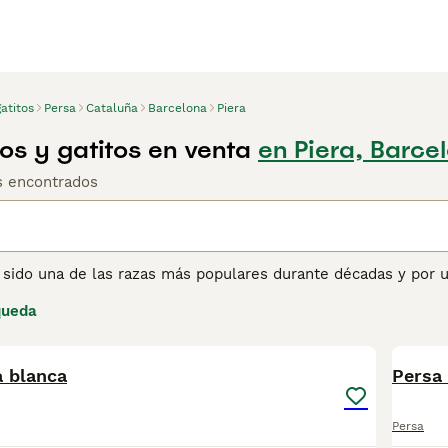
atitos
Persa
Cataluña
Barcelona
Piera
os y gatitos en venta
en Piera, Barce
os encontrados
a sido una de las razas más populares durante décadas y por 
 y lujosos, sino que también se jactan de tener una natural
queda
, pues les gusta pensar en las cosas antes de actuar. Los ga
9
1
por las que se han abierto camino en los corazones y hogares
ulares en España como compañeros y mascotas.
 blanca
Persa
ina de consejos de compra de Persa
para obtener información
Persa