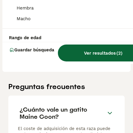
Maine Coon Carey / Tricolor
Hembra
Macho
Maine Coon
10 semanas
1
1200 €
Edad
Precio
Sexo
Rango de edad
🐾 Criadero Maine Coon Barcelona – Afijo CFDC “SILENT PEAK” 🐾 🏡 Núcleo Zoológico Nº B2024009 Tenemos disponible una preciosa camada de Maine Coon nacida el 29/04/2026 ❤️ ✨ Se puede visitar el criadero con cita previa para conocer a los gatitos y a sus padres, en un entorno familiar y cuidado. Los cachorros se entregan con: ✅ Pedigrí de compañía ✅ Microchip ✅ Cartilla sanitaria ✅ Vacunas correspondientes a la edad ✅ Desparasitación interna y externa ✅ Garantía y seguimiento del criadero 🐱 Camada disponible: 🌸 2 hembras tricolor (1 reservada) 🖤 1 macho black smoke (humo negro) Si buscas un Maine Coon criado con cariño, socializado y con todos los cuidados necesarios, estaremos encantados de darte más información. 📩 Más información por privado
Guardar búsqueda
Ver resultados
(
2
)
Criador
Identidad Verificada
Montornés del Vallés
,
Barcelona
(43.2km)
Preguntas frecuentes
¿Cuánto vale un gatito
Maine Coon?
El coste de adquisición de esta raza puede