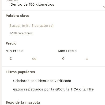
Distancia
Lee nuestra
página de consejos de compra de Maine Coon
para obtener información sobre esta raza de gato.
Palabra clave
0/100 caracteres
31
2
Precio
Macho Maine Coon Black Smoke
Min Precio
Max Precio
Maine Coon
€
€
10 semanas
1
1500 €
Edad
Precio
Sexo
Filtros populares
🐱 Maine Coon Pedigrí CFC Criador Oficial 🐾 Disponible: Maine Coon nacida el 29/04/2026 📍 Ubicación: Montornès del Vallès (Barcelona) 🗓️ Entrega a partir de: Mediados Julio (3 meses) ⸻ 👨‍👩‍👧‍👦 Información de los padres: • 🔹 Padre: Maine Coon con pedigrí oficial del CFC (Club Felino del Cantábrico) • 🔹 Madre: Maine Coon con pedigrí oficial del CFC (Club Felino del Cantábrico) • Ambos testados genéticamente • Ejemplares de gran tamaño, líneas europeas, excelente temperamento ⸻ 🐾 ¿Qué incluyen? ✅ Pedigrí Oficial CFC (COMPAÑIA) ✅ Microchip registrado ✅ Vacunación Inicial completa (trivalente) ✅ Desparasitación interna y externa ✅ Cartilla veterinaria al día ✅ Certificado de salud veterinario ✅ Contrato de compraventa con garantía sanitaria ✅ Socializada en entorno familiar con niños y otros animales ⸻ Precio: Varian segun; color, sexo, capas, progenitores, pedigrí, tamaño … 1200€ Hembra (Todo incluido) Reservadas 1500€ Macho (Todo incluido) Disponible 🧾 Criador certificado – Núcleo Zoológico Nº B2024009 📝 Afijo - ‘SILENT PEAK’ 🚚 Envío disponible a toda España peninsular mediante transportista autorizado (coste aparte) 📩 Solicita fotos, vídeos o videollamada sin compromiso ⸻ 🔒 Solo se entregará a familias responsables que valoren esta raza y su crianza ética. 🧾Por ley en España es obligatorio *castrar* entre los 6-9 meses sino protección quita el gato y lo devuelve al criador/@ ✨ ¡Puede ser tu nuev@ compañer@ felin@!
Criadores con identidad verificada
Criador
Identidad Verificada
Gatos registrados por la GCCF, la TICA o la FIFe
Montornés del Vallés
,
Barcelona
(43.2km)
16
Sexo de la mascota