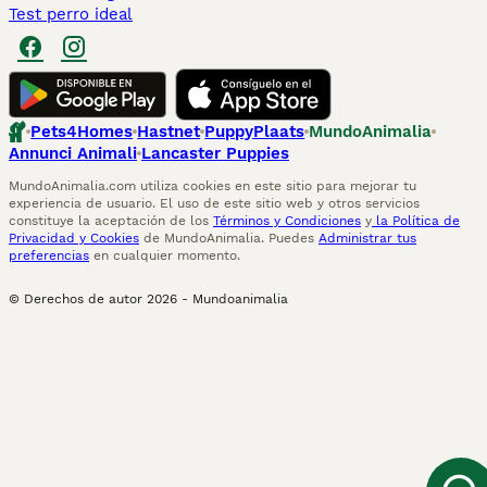
Test perro ideal
Pets4Homes
Hastnet
PuppyPlaats
MundoAnimalia
Annunci Animali
Lancaster Puppies
MundoAnimalia.com utiliza cookies en este sitio para mejorar tu
experiencia de usuario. El uso de este sitio web y otros servicios
constituye la aceptación de los
Términos y Condiciones
y
la Política de
Privacidad y Cookies
de MundoAnimalia. Puedes
Administrar tus
preferencias
en cualquier momento.
© Derechos de autor
2026
-
Mundoanimalia