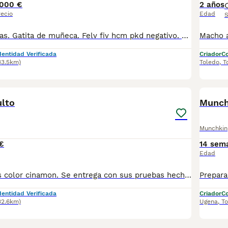
000 €
2 años
recio
Edad
S
Patitas muy cortas. Gatita de muñeca. Felv fiv hcm pkd negativo. Padres con pedigree. Criado en ambiente familiar. Lista para reservar. Abstenerse regateadores.
dentidad Verificada
Criador
Co
33.5km)
Toledo
,
T
7
1
lto
Munchk
Munchkin
€
14 sem
Edad
Macho de 3 años color cinamon. Se entrega con sus pruebas hechas. Felv fiv hcm y pkd negativo. Vacunas desparasitaciones al día. Micro chip y pasaporte. Pedigree.
dentidad Verificada
Criador
Co
32.6km)
Ugena
,
To