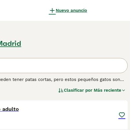
Nuevo anuncio
Madrid
eden tener patas cortas, pero estos pequeños gatos son
seguros y extrovertidos que se sienten cómodos con
Clasificar por
Más reciente
. Por lo tanto, el Munchkin es más adecuado para hogares
3
r lo que siempre tiene compañía. Lee nuestra página de
 gato.
 adulto