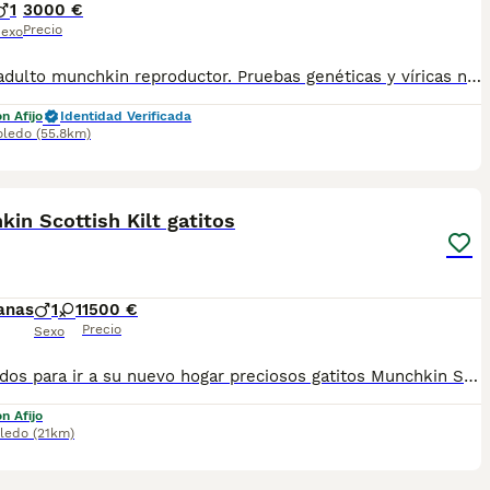
1
3000 €
Precio
exo
Macho adulto munchkin reproductor. Pruebas genéticas y víricas negativas. Muy cariñoso. Exclusivo para quien quiera llevar a cabo un proyecto de cría responsable de esta raza.
n Afijo
Identidad Verificada
oledo
(55.8km)
7
in Scottish Kilt gatitos
anas
1
1
1500 €
Precio
Sexo
Preparados para ir a su nuevo hogar preciosos gatitos Munchkin Scottish Kilt.Pequeńajos son muy sociables y cariñosos.Se entregan a partir de 3,5 meses desparasitados,vacunados,con microchip,cartilla sanitaria y contracto.Precio desde1500 euros.Sigueme en Instagram:gatos_de_lucia.Mas información 722275311 WhatsApp.Un saludo
n Afijo
ledo
(21km)