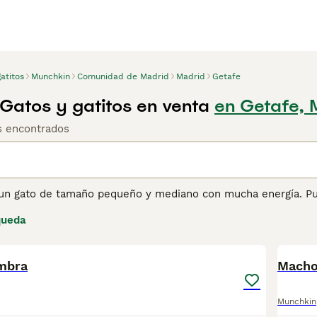
atitos
Munchkin
Comunidad de Madrid
Madrid
Getafe
Gatos y gatitos en venta
en Getafe, 
os encontrados
un gato de tamaño pequeño y mediano con mucha energía. Pu
ndo juegan a juegos interactivos con sus dueños. Son gatos 
queda
 y no les gusta nada más que estar en un ambiente hogareño
6
na se queda en casa cuando todos los demás están fuera, po
pra de Munchkin para obtener información sobre esta raza de
mbra
Macho
Munchkin