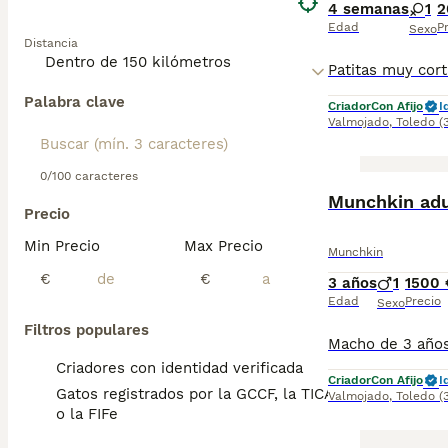
4 semanas
1
2
Edad
P
Sexo
Distancia
Palabra clave
Criador
Con Afijo
I
Valmojado
,
Toledo
(
0/100 caracteres
Munchkin adu
Precio
Min Precio
Max Precio
Munchkin
€
€
3 años
1
1500 
Edad
Precio
Sexo
Filtros populares
Criadores con identidad verificada
Criador
Con Afijo
I
Gatos registrados por la GCCF, la TICA
Valmojado
,
Toledo
(
o la FIFe