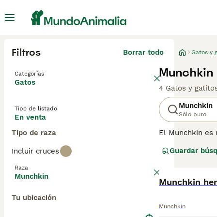
Filtros
Borrar todo
Gatos y g
Munchkin 
Categorías
Gatos
4 Gatos y gatit
Munchkin
Tipo de listado
Sólo puro
En venta
Tipo de raza
El Munchkin es 
muy rápidos cua
Guardar bús
Incluir cruces
compañía humana
donde una perso
Raza
consejos de com
Munchkin
Munchkin he
Tu ubicación
Munchkin