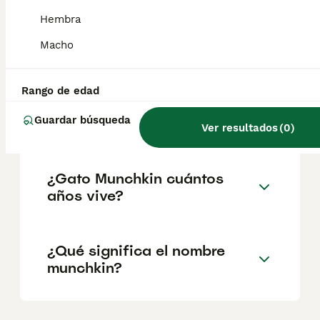
geográfica. Es fundamental acudir a
criadores responsables que garanticen la
Hembra
salud y el bienestar de los animales.
Informarse bien y comparar opciones antes
Macho
de comprometerse siempre es la mejor
decisión.
Rango de edad
Guardar búsqueda
¿Qué es un gato Munchkin?
Ver resultados
(
0
)
¿Gato Munchkin cuántos
años vive?
¿Qué significa el nombre
munchkin?