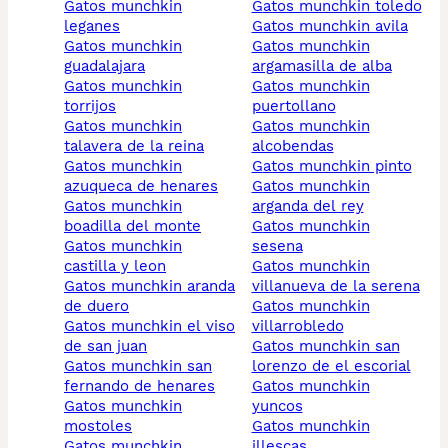
gatos munchkin
gatos munchkin toledo
leganes
gatos munchkin avila
gatos munchkin
gatos munchkin
guadalajara
argamasilla de alba
gatos munchkin
gatos munchkin
torrijos
puertollano
gatos munchkin
gatos munchkin
talavera de la reina
alcobendas
gatos munchkin
gatos munchkin pinto
azuqueca de henares
gatos munchkin
gatos munchkin
arganda del rey
boadilla del monte
gatos munchkin
gatos munchkin
sesena
castilla y leon
gatos munchkin
gatos munchkin aranda
villanueva de la serena
de duero
gatos munchkin
gatos munchkin el viso
villarrobledo
de san juan
gatos munchkin san
gatos munchkin san
lorenzo de el escorial
fernando de henares
gatos munchkin
gatos munchkin
yuncos
mostoles
gatos munchkin
gatos munchkin
illescas