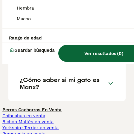
madurez.
Hembra
Macho
¿Cómo es la personalidad de
un gato Manx?
Rango de edad
Guardar búsqueda
Ver resultados
(
0
)
¿Qué significa Manx?
¿Cómo saber si mi gato es
Manx?
Perros Cachorros En Venta
Chihuahua en venta
Bichón Maltés en venta
Yorkshire Terrier en venta
Pomerania en venta