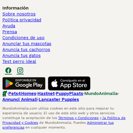
Información
Sobre nosotros
Politica privacidad
Ayuda
Prensa
Condiciones de uso
Anunciar tus mascotas
Anuncia tus cachorros
Anuncia tus gatos
Test perro ideal
Pets4Homes
Hastnet
PuppyPlaats
MundoAnimalia
Annunci Animali
Lancaster Puppies
MundoAnimalia.com utiliza cookies en este sitio para mejorar tu
experiencia de usuario. El uso de este sitio web y otros servicios
constituye la aceptación de los
Términos y Condiciones
y
la Política de
Privacidad y Cookies
de MundoAnimalia. Puedes
Administrar tus
preferencias
en cualquier momento.