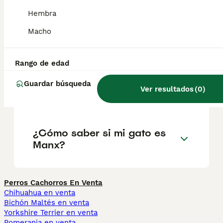
madurez.
Hembra
Macho
¿Cómo es la personalidad de
un gato Manx?
Rango de edad
Guardar búsqueda
Ver resultados
(
0
)
¿Qué significa Manx?
¿Cómo saber si mi gato es
Manx?
Perros Cachorros En Venta
Chihuahua en venta
Bichón Maltés en venta
Yorkshire Terrier en venta
Pomerania en venta