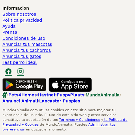
Información
Sobre nosotros
Politica privacidad
Ayuda
Prensa
Condiciones de uso
Anunciar tus mascotas
Anuncia tus cachorros
Anuncia tus gatos
Test perro ideal
Pets4Homes
Hastnet
PuppyPlaats
MundoAnimalia
Annunci Animali
Lancaster Puppies
MundoAnimalia.com utiliza cookies en este sitio para mejorar tu
experiencia de usuario. El uso de este sitio web y otros servicios
constituye la aceptación de los
Términos y Condiciones
y
la Política de
Privacidad y Cookies
de MundoAnimalia. Puedes
Administrar tus
preferencias
en cualquier momento.