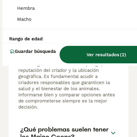
Hembra
Preguntas frecuentes
Macho
¿Cuánto vale un gatito
Rango de edad
Maine Coon?
Guardar búsqueda
Ver resultados
(
2
)
El coste de adquisición de esta raza puede
variar según factores como el pedigrí, la
reputación del criador y la ubicación
geográfica. Es fundamental acudir a
criadores responsables que garanticen la
salud y el bienestar de los animales.
Informarse bien y comparar opciones antes
de comprometerse siempre es la mejor
decisión.
¿Qué problemas suelen tener
los Maine Coons?