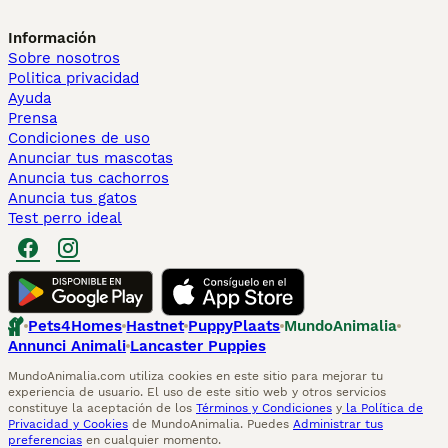
Información
Sobre nosotros
Politica privacidad
Ayuda
Prensa
Condiciones de uso
Anunciar tus mascotas
Anuncia tus cachorros
Anuncia tus gatos
Test perro ideal
Pets4Homes
Hastnet
PuppyPlaats
MundoAnimalia
Annunci Animali
Lancaster Puppies
MundoAnimalia.com utiliza cookies en este sitio para mejorar tu
experiencia de usuario. El uso de este sitio web y otros servicios
constituye la aceptación de los
Términos y Condiciones
y
la Política de
Privacidad y Cookies
de MundoAnimalia. Puedes
Administrar tus
preferencias
en cualquier momento.