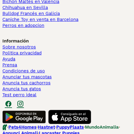
Bichón Maltés en València
Chihuahua en Sevilla
Bulldog Francés en Galicia
Caniche Toy en venta en Barcelona
Perros en adopcion
Información
Sobre nosotros
Politica privacidad
Ayuda
Prensa
Condiciones de uso
Anunciar tus mascotas
Anuncia tus cachorros
Anuncia tus gatos
Test perro ideal
Pets4Homes
Hastnet
PuppyPlaats
MundoAnimalia
Annunci Animali
Lancaster Puppies