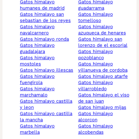
gatos himalayo
gatos himalayo
humanes de madrid
guadarrama
gatos himalayo san
gatos himalayo
sebastian de los reyes
tomelloso
gatos himalayo
gatos himalayo
navalcarnero
azuqueca de henares
gatos himalayo ronda
gatos himalayo san
gatos himalayo
lorenzo de el escorial
guadalajara
gatos himalayo
gatos himalayo
pozoblanco
mostoles
gatos himalayo
gatos himalayo illescas
villanueva de cordoba
gatos himalayo
gatos himalayo atarfe
fuengirola
gatos himalayo
gatos himalayo
villarrobledo
marchamalo
gatos himalayo el viso
gatos himalayo castilla
de san juan
y leon
gatos himalayo mijas
gatos himalayo castilla
gatos himalayo
la mancha
alcorcon
gatos himalayo
gatos himalayo
marbella
alcobendas