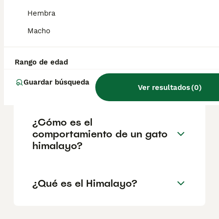
geográfica. Es fundamental acudir a
criadores responsables que garanticen la
Hembra
salud y el bienestar de los animales.
Informarse bien y comparar opciones antes
Macho
de comprometerse siempre es la mejor
decisión.
Rango de edad
Guardar búsqueda
¿Qué es un gato himalayo?
Ver resultados
(
0
)
¿Cómo es el
comportamiento de un gato
himalayo?
¿Qué es el Himalayo?