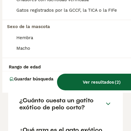
Gatos registrados por la GCCF, la TICA o la FIFe
Preguntas frecuentes
Sexo de la mascota
¿Cuánto vive un gato
Hembra
exótico de pelo corto?
Macho
Esperanza de vida de un gato exótico La
esperanza de vida de estos simpáticos
Rango de edad
animales de compañía es de 10 a 15 años,
dependiendo de su estado de salud y sus
Guardar búsqueda
cuidados.
Ver resultados
(
2
)
¿Cuánto cuesta un gatito
exótico de pelo corto?
¿Qué raza es el gato exótico