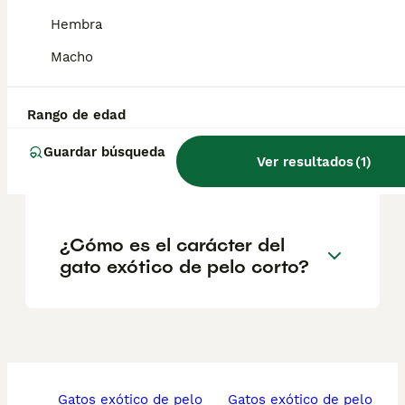
Hembra
Macho
¿Cuánto cuesta un gatito
exótico de pelo corto?
Rango de edad
¿Qué raza es el gato exótico
Guardar búsqueda
Ver resultados
(
1
)
de pelo corto?
¿Cómo es el carácter del
gato exótico de pelo corto?
gatos exótico de pelo
gatos exótico de pelo