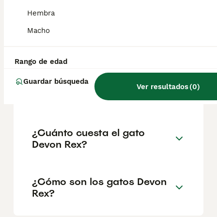
geográfica. Es fundamental acudir a
criadores responsables que garanticen la
Hembra
salud y el bienestar de los animales.
Informarse bien y comparar opciones antes
Macho
de comprometerse siempre es la mejor
decisión.
Rango de edad
Guardar búsqueda
¿Cuánto cuesta un gatito
Ver resultados
(
0
)
Devon Rex?
¿Cuánto cuesta el gato
Devon Rex?
¿Cómo son los gatos Devon
Rex?