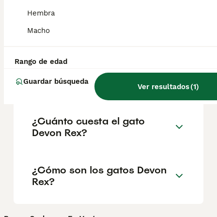
salud y el bienestar de los animales.
Hembra
Informarse bien y comparar opciones antes
de comprometerse siempre es la mejor
Macho
decisión.
Rango de edad
¿Cuánto cuesta un gatito
Guardar búsqueda
Devon Rex?
Ver resultados
(
1
)
¿Cuánto cuesta el gato
Devon Rex?
¿Cómo son los gatos Devon
Rex?