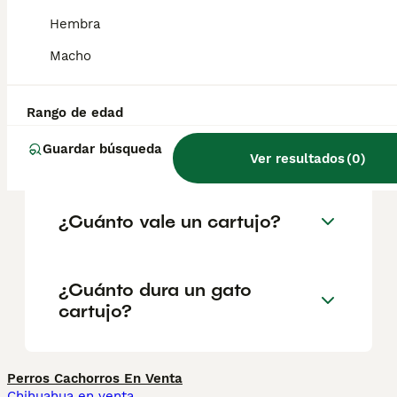
geográfica. Es fundamental acudir a
criadores responsables que garanticen la
Hembra
salud y el bienestar de los animales.
Informarse bien y comparar opciones antes
Macho
de comprometerse siempre es la mejor
decisión.
Rango de edad
Guardar búsqueda
¿Qué es un gato cartujo?
Ver resultados
(
0
)
¿Cuánto vale un cartujo?
¿Cuánto dura un gato
cartujo?
Perros Cachorros En Venta
Chihuahua en venta