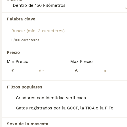
Distancia
Lee nuestra
página de consejos de compra de Cartujo
para
obtener información sobre esta raza de gato.
Palabra clave
Encontramos 0 Cartujo Gatos y gatitos en
venta en Azuqueca de Henares, Guadalajara.
Si deseas exactamente esta búsqueda guarda tu 
búsqueda y espera el resultado perfecto:
0/100 caracteres
Guardar búsqueda
Precio
Min Precio
Max Precio
Preguntas frecuentes
€
€
Filtros populares
¿Cuánto vale un gato
cartujo?
Criadores con identidad verificada
Gatos registrados por la GCCF, la TICA o la FIFe
El coste de adquisición de esta raza puede
variar según factores como el pedigrí, la
reputación del criador y la ubicación
Sexo de la mascota