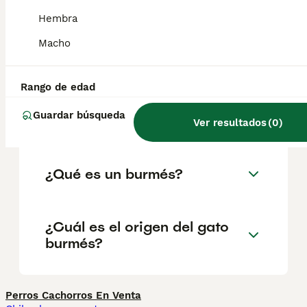
carácter le va a juego si se le educa y
sociabiliza del modo adecuado. Muy
Hembra
juguetón y adorable, el burmés aprenderá a
ir a buscar juguetes y disfrutará jugando con
Macho
su familia.
Rango de edad
¿Qué tamaño tiene un gato
Guardar búsqueda
Burmés?
Ver resultados
(
0
)
¿Qué es un burmés?
¿Cuál es el origen del gato
burmés?
Perros Cachorros En Venta