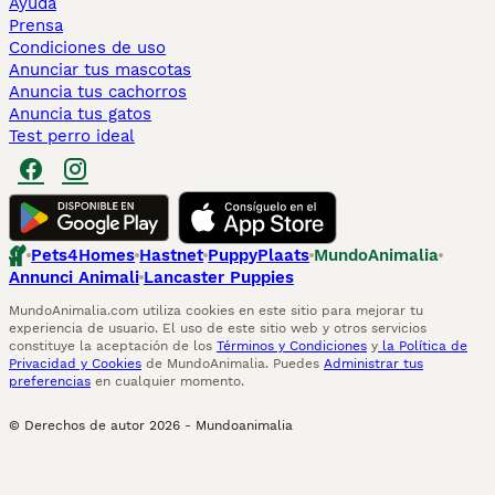
Ayuda
Prensa
Condiciones de uso
Anunciar tus mascotas
Anuncia tus cachorros
Anuncia tus gatos
Test perro ideal
Pets4Homes
Hastnet
PuppyPlaats
MundoAnimalia
Annunci Animali
Lancaster Puppies
MundoAnimalia.com utiliza cookies en este sitio para mejorar tu
experiencia de usuario. El uso de este sitio web y otros servicios
constituye la aceptación de los
Términos y Condiciones
y
la Política de
Privacidad y Cookies
de MundoAnimalia. Puedes
Administrar tus
preferencias
en cualquier momento.
© Derechos de autor
2026
-
Mundoanimalia