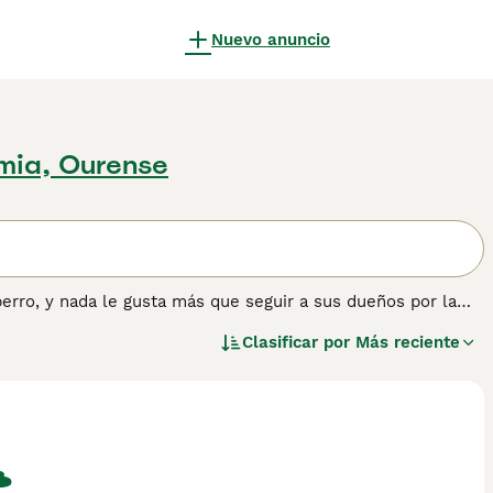
Nuevo anuncio
imia, Ourense
erro, y nada le gusta más que seguir a sus dueños por la
 atención que anhelan, mostrando, al mismo tiempo, cuánto
Clasificar por
Más reciente
 pelaje hermoso y brillante. Los gatos machos tienden a ser
e son solo dos de las razones por las que el Burmés se ha
de los siglos.
ón sobre esta raza de gato.