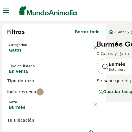
Filtros
Borrar todo
Gatos y g
Burmés Ga
Categorías
Gatos
0 Gatos y gatit
Burmés
Tipo de listado
Sólo puro
En venta
Tipo de raza
Se sabe que el 
casa y participa
Guardar bús
Incluir cruces
los aman. Son ga
un poco más gra
Raza
mantenido como 
Burmés
Lee nuestra
pág
Tu ubicación