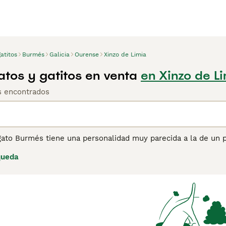
atitos
Burmés
Galicia
Ourense
Xinzo de Limia
tos y gatitos en venta
en Xinzo de L
os encontrados
gato Burmés tiene una personalidad muy parecida a la de un p
r en todo lo que hacen. Esta es su forma de obtener toda la
queda
tos fuertes, atléticos y elegantes que se caracterizan por un
ndes que las hembras, pero ambos son leales y cariñosos, qu
un compañero tan popular y una mascota familiar a lo largo 
ina de consejos de compra de Burmés
para obtener informaci