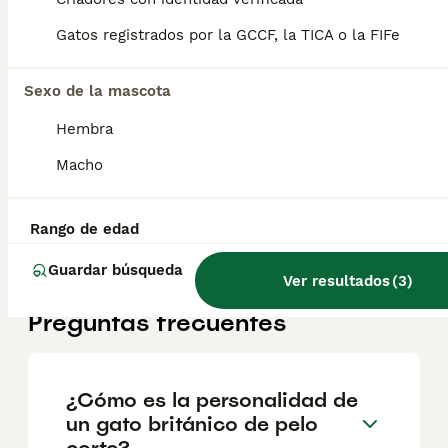
Gatos registrados por la GCCF, la TICA o la FIFe
Brittish maravillosos
Sexo de la mascota
Británico de Pelo Corto
13 semanas
2
3
510 €
Hembra
Edad
Precio
Sexo
Macho
Estupendos cachorros de raza británica dos machos y tres hembras disponibles se entregan con todo al día .
Criador
Con Afijo
Identidad Verificada
Rango de edad
Montroy
,
Valencia
(0.3km)
Guardar búsqueda
Ver resultados
(
3
)
Preguntas frecuentes
¿Cómo es la personalidad de
un gato británico de pelo
corto?