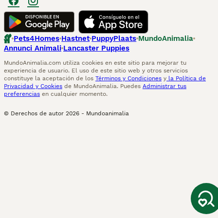
Pets4Homes
Hastnet
PuppyPlaats
MundoAnimalia
Annunci Animali
Lancaster Puppies
MundoAnimalia.com utiliza cookies en este sitio para mejorar tu
experiencia de usuario. El uso de este sitio web y otros servicios
constituye la aceptación de los
Términos y Condiciones
y
la Política de
Privacidad y Cookies
de MundoAnimalia. Puedes
Administrar tus
preferencias
en cualquier momento.
© Derechos de autor
2026
-
Mundoanimalia