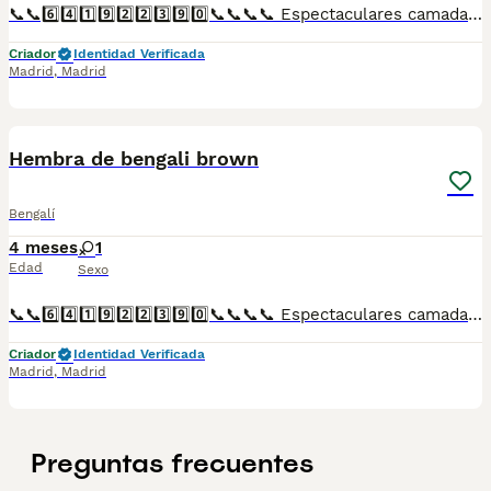
📞📞6️⃣4️⃣1️⃣9️⃣2️⃣2️⃣3️⃣9️⃣0️⃣📞📞📞📞 Espectaculares camadas de perritos de Bengalí descendientes de las mejores líneas de sangre. Disponibles tanto hembras como machos. Las camadas están bajo supervisión veterinaria desde su nacimiento hasta que son entregadas a su nueva familia. Criados por un equipo de profesionales y mejores personas que, con más de 20 años de experiencia , cuidan a los animales por vocación, aplicando una cría ética y responsable para que cada cachorro se desarrolle con la mejor salud y con un buen temperamento. Todos los cachorritos se entregan con unos dos meses y medio de edad y sus vacunas correspondientes, desparasitados interna y externamente, con certificado de salud, y garantía tanto por enfermedad vírica como congénito genética. Posibilidad de entregar en toda España mediante transporte propio preparado para animales y con chofer privado. Los precios pueden variar según las características y morfología de cada cachorro. Añádenos al whats app o llámanos, y encantados atenderemos todas tus dudas y consultas. Teléfono / Whats app: 641 92 23 90
Criador
Identidad Verificada
Madrid
,
Madrid
1
Hembra de bengali brown
Bengalí
4 meses
1
Edad
Sexo
📞📞6️⃣4️⃣1️⃣9️⃣2️⃣2️⃣3️⃣9️⃣0️⃣📞📞📞📞 Espectaculares camadas de perritos de machos y hembras de maltipoo nacionales descendientes de las mejores líneas de sangre. Disponibles tanto hembras como machos. Las camadas están bajo supervisión veterinaria desde su nacimiento hasta que son entregadas a su nueva familia. Criados por un equipo de profesionales y mejores personas que, con más de 20 años de experiencia , cuidan a los animales por vocación, aplicando una cría ética y responsable para que cada cachorro se desarrolle con la mejor salud y con un buen temperamento. Todos los cachorritos se entregan con unos dos meses y medio de edad y sus vacunas correspondientes, desparasitados interna y externamente, con certificado de salud, y garantía tanto por enfermedad vírica como congénito genética. Posibilidad de entregar en toda España mediante transporte propio preparado para animales y con chofer privado. Los precios pueden variar según las características y morfología de cada cachorro. Añádenos al whats app o llámanos, y encantados atenderemos todas tus dudas y consultas. Teléfono / Whats app: 641 92 23 90
Criador
Identidad Verificada
Madrid
,
Madrid
Preguntas frecuentes