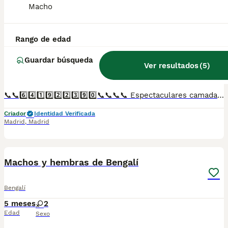
Macho
Macho y hembra de bengali
Rango de edad
Bengalí
Guardar búsqueda
5 meses
1
1
Ver resultados
(
5
)
Edad
Sexo
📞📞6️⃣4️⃣1️⃣9️⃣2️⃣2️⃣3️⃣9️⃣0️⃣📞📞📞📞 Espectaculares camadas de gatitos de bengali nacionales descendientes de las mejores líneas de sangre. Disponibles tanto hembras como machos. Las camadas están bajo supervisión veterinaria desde su nacimiento hasta que son entregadas a su nueva familia. Criados por un equipo de profesionales y mejores personas que, con más de 20 años de experiencia , cuidan a los animales por vocación, aplicando una cría ética y responsable para que cada cachorro se desarrolle con la mejor salud y con un buen temperamento. Todos los cachorritos se entregan con unos dos meses y medio de edad y sus vacunas correspondientes, desparasitados interna y externamente, con certificado de salud, y garantía tanto por enfermedad vírica como congénito genética. Posibilidad de entregar en toda España mediante transporte propio preparado para animales y con chofer privado. Los precios pueden variar según las características y morfología de cada cachorro. Añádenos al whats app o llámanos, y encantados atenderemos todas tus dudas y consultas. Teléfono / Whats app: 641 92 23 90
Criador
Identidad Verificada
Madrid
,
Madrid
1
Machos y hembras de Bengalí
Bengalí
5 meses
2
Edad
Sexo