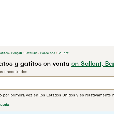
atitos
Bengalí
Cataluña
Barcelona
Sallent
atos y gatitos en venta
en Sallent, B
tos encontrados
ió por primera vez en los Estados Unidos y es relativamente
nen mucha presencia con sus cuerpos fuertes y atléticos y s
queda
n Leopard Cat con razas autóctonas, que incluyen el Mau Egipc
rovertida que, junto con su feroz y buena apariencia, se ha 