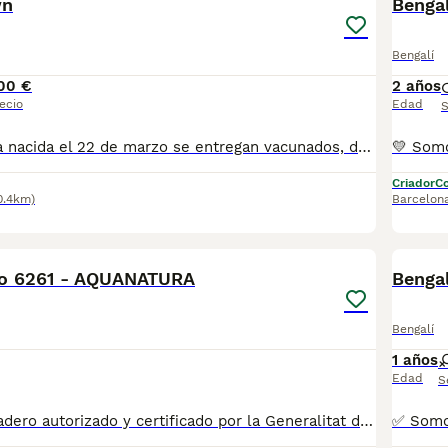
wn
Benga
Bengalí
00 €
2 años
ecio
Edad
S
Preciosa Camada nacida el 22 de marzo se entregan vacunados, desparasitado, revisión veterinaria, cartilla y chip y pedigrí. Se pueden ver sin ningún compromiso para más información. Contacte conmigo. Gracias
Criador
Co
0.4km)
Barcelon
5
ho 6261 - AQUANATURA
Benga
Bengalí
1 años
Edad
S
💛 Somos un criadero autorizado y certificado por la Generalitat de Catalunya. 📌 Estamos en la calle Roger de Flor 45, muy cerca del Arc de Triomf de Barcelona, de Lunes a Sábados, desde las 10h hasta las 21:00h. MAS INFO ☎️ 933095977 📱 685878504 FOTOS Y VIDEOS 💻 www.aquanatura.es 🚙 HACEMOS ENVIOS Se entregan vacunados, desparasitados interna y externamente, con microchip y su registro, con cartilla sanitaria y contrato de garantías, bajo la supervisión de nuestro equipo veterinario.