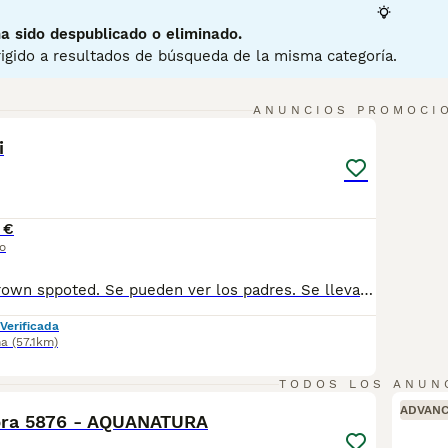
cota no solo en España sino en otras partes del mundo.
a sido despublicado o eliminado.
ina de consejos de compra de Bengalí
para obtener informació
igido a resultados de búsqueda de la misma categoría.
7
ANUNCIOS PROMOCI
i
 €
o
Gatito bengali brown sppoted. Se pueden ver los padres. Se llevan bien con los perros. Ambiente familiar. David 622330346 www.perrosbordercollies.com
Verificada
na
(57.1km)
5
TODOS LOS ANUN
ADVAN
bra 5876 - AQUANATURA