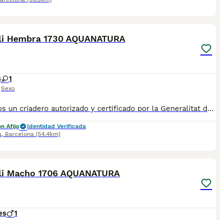
11
li Hembra 1730 AQUANATURA
s
1
Sexo
✅ Somos un criadero autorizado y certificado por la Generalitat de Catalunya bajo el número de Núcleo Zoológico G25/00314. PARA MÁS INFORMACIÓN: ☎️ 933095977 📱 685878504 / 674320847 💻 Más fotos y vídeos en nuestra web www.aquanatura.es 🚙 Hacemos envíos 📌 Calle Roger de Flor 45, muy cerca del Arc de Triomf de Barcelona, de Lunes a Sábados. Se entregan con la mayoría de sus vacunas, desparasitados interna y externamente, con microchip y su registro, cartilla sanitaria y contrato de garantías, documentación legal y factura. AQUANATURA
n Afijo
Identidad Verificada
a
,
Barcelona
(54.4km)
10
li Macho 1706 AQUANATURA
es
1