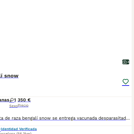
3
lí snow
anas
1
350 €
Precio
Sexo
Hembrita de raza bengalí snow se entrega vacunada desparasitado con microchip de padre y madre bengali
Identidad Verificada
arcelona
(56.3km)