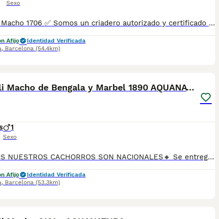
Sexo
Bengali Macho 1706 ✅ Somos un criadero autorizado y certificado por la Generalitat de Catalunya bajo el número de Núcleo Zoológico G25/00314. PARA MÁS INFORMACIÓN: ☎️ 933095977 📱 685878504 / 674320847 💻 Más fotos y vídeos en nuestra web www.aquanatura.es 🚙 Hacemos envíos 📌 Calle Roger de Flor 45, muy cerca del Arc de Triomf de Barcelona, de Lunes a Sábados. Se entregan con sus vacunas, desparasitados interna y externamente, con microchip y su registro, cartilla sanitaria y contrato de garantías, documentación legal y factura. AQUANATURA
n Afijo
Identidad Verificada
a
,
Barcelona
(54.4km)
10
Bengali Macho de Bengala y Marbel 1890 AQUANATURA
s
1
Sexo
🔸TODOS NUESTROS CACHORROS SON NACIONALES🔸 Se entregan con sus vacunas, desparasitaciones internas y externas, microchip y su registro, cartilla sanitaria, contrato de garantías, toda su documentación legal y factura. ✅ Somos un criadero familiar autorizado y certificado por la Generalitat de Catalunya bajo el número de Núcleo Zoológico G25/00314. 💙 Con más de 30 años promoviendo la cría responsable. PARA MÁS INFORMACIÓN: ☎️ TIENDA 933095977 📱 CRIADERO 685878504 📱 WHATSAPP 674320847 🐶 Puedes conocer a los cachorros en persona (cita previa) 💻 Fotos y vídeos www.aquanatura.es 🚙 Hacemos envíos 💰 Financiamos 📌 Calle Roger de Flor 45, muy cerca del Arc de Triomf de Barcelona, de Lunes a Sábados. AQUANATURA
n Afijo
Identidad Verificada
a
,
Barcelona
(53.3km)
5