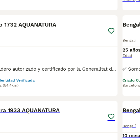
6
ho 1732 AQUANATURA
Benga
Bengalí
25 año
Edad
✅ Somos un criadero autorizado y certificado por la Generalitat de Catalunya bajo el número de Núcleo Zoológico G25/00314. PARA MÁS INFORMACIÓN: ☎️ 933095977 📱 685878504 / 674320847 💻 Más fotos y vídeos en nuestra web www.aquanatura.es 🚙 Hacemos envíos 📌 Calle Roger de Flor 45, muy cerca del Arc de Triomf de Barcelona, de Lunes a Sábados. Se entregan con la mayoría de sus vacunas, desparasitados interna y externamente, con microchip y su registro, cartilla sanitaria y contrato de garantías, documentación legal y factura. AQUANATURA
dentidad Verificada
Criador
Co
a
(54.4km)
Barcelon
8
bra 1933 AQUANATURA
Benga
Bengalí
10 mes