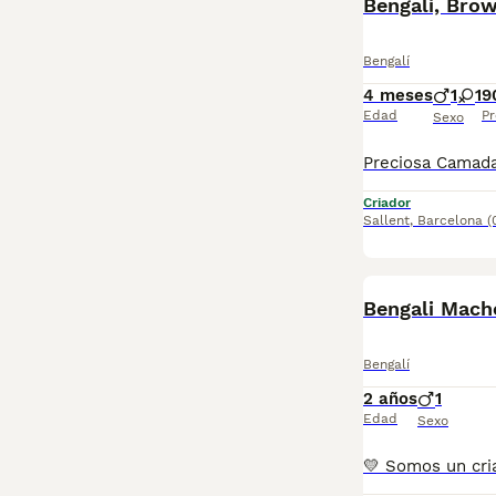
Bengali, Bro
Bengalí
4 meses
1
1
9
Edad
Pr
Sexo
Criador
Sallent
,
Barcelona
(
Bengali Mac
Bengalí
2 años
1
Edad
Sexo