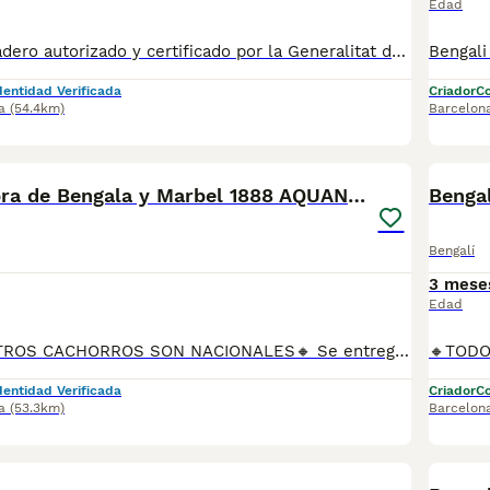
Edad
✅ Somos un criadero autorizado y certificado por la Generalitat de Catalunya bajo el número de Núcleo Zoológico G25/00314. PARA MÁS INFORMACIÓN: ☎️ 933095977 📱 685878504 / 674320847 💻 Más fotos y vídeos en nuestra web www.aquanatura.es 🚙 Hacemos envíos 📌 Calle Roger de Flor 45, muy cerca del Arc de Triomf de Barcelona, de Lunes a Sábados. Se entregan con sus vacunas, desparasitados interna y externamente, con microchip y su registro, cartilla sanitaria y contrato de garantías, documentación legal y factura. AQUANATURA
dentidad Verificada
Criador
Co
a
(54.4km)
Barcelon
9
Bengali Hembra de Bengala y Marbel 1888 AQUANATURA
Bengalí
3 mese
Edad
🔸TODOS NUESTROS CACHORROS SON NACIONALES🔸 Se entregan con sus vacunas, desparasitaciones internas y externas, microchip y su registro, cartilla sanitaria, contrato de garantías, toda su documentación legal y factura. ✅ Somos un criadero familiar autorizado y certificado por la Generalitat de Catalunya bajo el número de Núcleo Zoológico G25/00314. 💙 Con más de 30 años promoviendo la cría responsable. PARA MÁS INFORMACIÓN: ☎️ TIENDA 933095977 📱 CRIADERO 685878504 📱 WHATSAPP 674320847 🐶 Puedes conocer a los cachorros en persona (cita previa) 💻 Fotos y vídeos www.aquanatura.es 🚙 Hacemos envíos 💰 Financiamos 📌 Calle Roger de Flor 45, muy cerca del Arc de Triomf de Barcelona, de Lunes a Sábados. AQUANATURA
dentidad Verificada
Criador
Co
a
(53.3km)
Barcelon
3