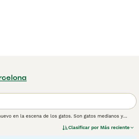
arcelona
 nuevo en la escena de los gatos. Son gatos medianos y
u pelaje suave, jaspeado o manchado. Fueron creados
Clasificar por
Más reciente
io, el Ocicat y el Abisinio. Son conocidos por tener una
asegurado que el gato Bengalí se ha convertido en un popular