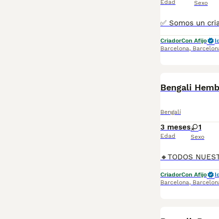
Edad
Sexo
Criador
Con Afijo
I
Barcelona
,
Barcelon
Bengalí
3 meses
1
Edad
Sexo
Criador
Con Afijo
I
Barcelona
,
Barcelon