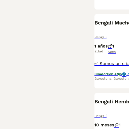
Bengali Mac
Bengalí
1 años
1
Edad
Sexo
Criador
Con Afijo
I
Barcelona
,
Barcelon
Bengali Hem
Bengalí
10 meses
1