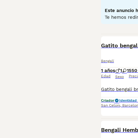
compañero y mas
Este anuncio h
Lee nuestra
pág
Te hemos redir
BOOST
Gatito bengal
Bengalí
1 años
1
1
550
Edad
Preci
Sexo
Criador
Identidad 
San Celoni
,
Barcelo
Bengali Hem