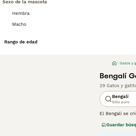
Sexo de la mascota
Hembra
Macho
Rango de edad
Gatos y g
Bengalí G
29 Gatos y gati
Bengalí
Sólo puro
El Bengalí se cr
grandes que tie
Guardar bús
cruzando el Asia
personalidad ext