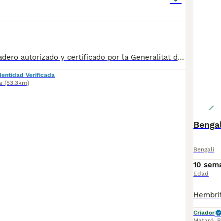
💛 Somos un criadero autorizado y certificado por la Generalitat de Catalunya. 📌 Roger de Flor 45, muy cerca del Arc de Triomf de Barcelona, de Lunes a Sábados, desde las 10h hasta las 21:00h. MAS INFO ☎️ 933095977 📱 685878504 FOTOS Y VIDEOS 💻 www.aquanatura.es 🚙 HACEMOS ENVIOS Se entregan vacunados, desparasitados interna y externamente, con microchip y su registro, con cartilla sanitaria y contrato de garantías, bajo la supervisión de nuestro equipo veterinario.
dentidad Verificada
a
(53.3km)
Benga
Bengalí
10 sem
Edad
Criador
Mataró
,
B