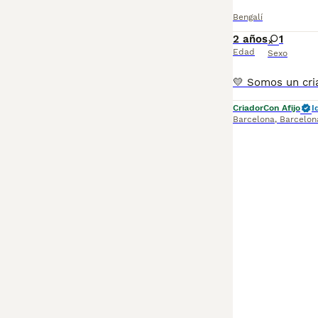
Bengalí
2 años
1
Edad
Sexo
Criador
Con Afijo
I
Barcelona
,
Barcelon