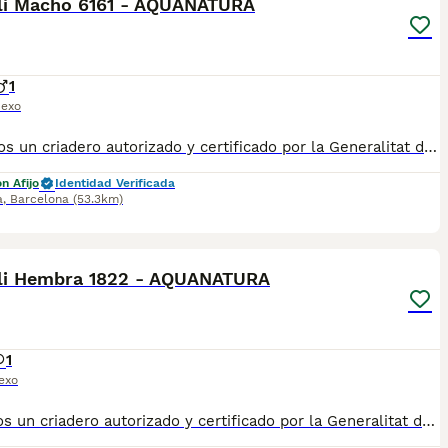
li Macho 6161 - AQUANATURA
1
exo
💛 Somos un criadero autorizado y certificado por la Generalitat de Catalunya. 📌 Estamos en la calle Roger de Flor 45, muy cerca del Arc de Triomf de Barcelona, de Lunes a Sábados, desde las 10h hasta las 21:00h. MAS INFO ☎️ 933095977 📱 685878504 FOTOS Y VIDEOS 💻 www.aquanatura.es 🚙 HACEMOS ENVIOS Se entregan vacunados, desparasitados interna y externamente, con microchip y su registro, con cartilla sanitaria y contrato de garantías, bajo la supervisión de nuestro equipo veterinario.
n Afijo
Identidad Verificada
a
,
Barcelona
(53.3km)
7
1
li Hembra 1822 - AQUANATURA
1
exo
✅ Somos un criadero autorizado y certificado por la Generalitat de Catalunya. ☎️ 933095977 📱 685878504 / 674320847 💻 www.aquanatura.es 🚙 Hacemos envíos 📌 Calle Roger de Flor 45, muy cerca del Arc de Triomf de Barcelona, de Lunes a Sábados, desde las 10h hasta las 20:00h. Se entregan con la mayoría de sus vacunas, desparasitados interna y externamente, con microchip y su registro, cartilla sanitaria y contrato de garantías, bajo la supervisión de nuestro equipo veterinario.