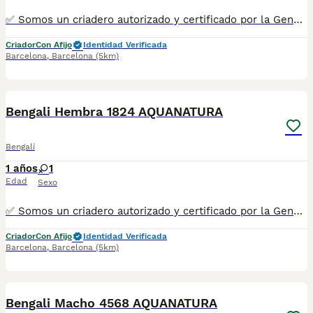
✅ Somos un criadero autorizado y certificado por la Generalitat de Catalunya. ☎️ 933095977 📱 685878504 / 674320847 💻 www.aquanatura.es 🚙 Hacemos envíos 📌 Calle Roger de Flor 45, muy cerca del Arc de Triomf de Barcelona, de Lunes a Sábados, desde las 10h hasta las 20:00h. Se entregan con la mayoría de sus vacunas, desparasitados interna y externamente, con microchip y su registro, cartilla sanitaria y contrato de garantías, bajo la supervisión de nuestro equipo veterinario.
Criador
Con Afijo
Identidad Verificada
Barcelona
,
Barcelona
(5km)
10
1
Bengali Hembra 1824 AQUANATURA
Bengalí
1 años
1
Edad
Sexo
✅ Somos un criadero autorizado y certificado por la Generalitat de Catalunya. ☎️ 933095977 📱 685878504 / 674320847 💻 www.aquanatura.es 🚙 Hacemos envíos 📌 Calle Roger de Flor 45, muy cerca del Arc de Triomf de Barcelona, de Lunes a Sábados, desde las 10h hasta las 20:00h. Se entregan con la mayoría de sus vacunas, desparasitados interna y externamente, con microchip y su registro, cartilla sanitaria y contrato de garantías, bajo la supervisión de nuestro equipo veterinario.
Criador
Con Afijo
Identidad Verificada
Barcelona
,
Barcelona
(5km)
12
Bengali Macho 4568 AQUANATURA