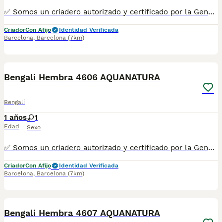
✅ Somos un criadero autorizado y certificado por la Generalitat de Catalunya. PARA MÁS INFORMACIÓN: ☎️ 933095977 📱 685878504 / 674320847 💻 www.aquanatura.es 🚙 Hacemos envíos 📌 Calle Roger de Flor 45, muy cerca del Arc de Triomf de Barcelona, de Lunes a Sábados. Se entregan con la mayoría de sus vacunas, desparasitados interna y externamente, con microchip y su registro, cartilla sanitaria y contrato de garantías, bajo la supervisión de nuestro equipo veterinario. AQUANATURA
Criador
Con Afijo
Identidad Verificada
Barcelona
,
Barcelona
(7km)
8
Bengali Hembra 4606 AQUANATURA
Bengalí
1 años
1
Edad
Sexo
✅ Somos un criadero autorizado y certificado por la Generalitat de Catalunya. PARA MÁS INFORMACIÓN: ☎️ 933095977 📱 685878504 / 674320847 💻 www.aquanatura.es 🚙 Hacemos envíos 📌 Calle Roger de Flor 45, muy cerca del Arc de Triomf de Barcelona, de Lunes a Sábados. Se entregan con la mayoría de sus vacunas, desparasitados interna y externamente, con microchip y su registro, cartilla sanitaria y contrato de garantías, bajo la supervisión de nuestro equipo veterinario. AQUANATURA
Criador
Con Afijo
Identidad Verificada
Barcelona
,
Barcelona
(7km)
9
Bengali Hembra 4607 AQUANATURA