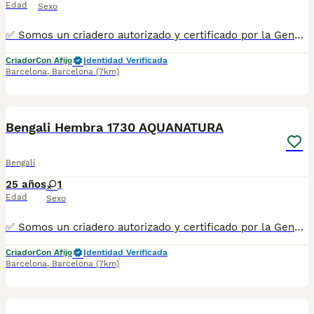
Edad
Sexo
✅ Somos un criadero autorizado y certificado por la Generalitat de Catalunya bajo el número de Núcleo Zoológico G25/00314. PARA MÁS INFORMACIÓN: ☎️ 933095977 📱 685878504 / 674320847 💻 Más fotos y vídeos en nuestra web www.aquanatura.es 🚙 Hacemos envíos 📌 Calle Roger de Flor 45, muy cerca del Arc de Triomf de Barcelona, de Lunes a Sábados. Se entregan con la mayoría de sus vacunas, desparasitados interna y externamente, con microchip y su registro, cartilla sanitaria y contrato de garantías, documentación legal y factura. AQUANATURA
Criador
Con Afijo
Identidad Verificada
Barcelona
,
Barcelona
(7km)
11
Bengali Hembra 1730 AQUANATURA
Bengalí
25 años
1
Edad
Sexo
✅ Somos un criadero autorizado y certificado por la Generalitat de Catalunya bajo el número de Núcleo Zoológico G25/00314. PARA MÁS INFORMACIÓN: ☎️ 933095977 📱 685878504 / 674320847 💻 Más fotos y vídeos en nuestra web www.aquanatura.es 🚙 Hacemos envíos 📌 Calle Roger de Flor 45, muy cerca del Arc de Triomf de Barcelona, de Lunes a Sábados. Se entregan con la mayoría de sus vacunas, desparasitados interna y externamente, con microchip y su registro, cartilla sanitaria y contrato de garantías, documentación legal y factura. AQUANATURA
Criador
Con Afijo
Identidad Verificada
Barcelona
,
Barcelona
(7km)
8