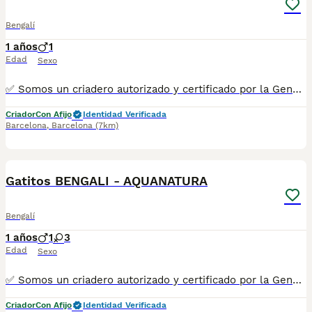
Bengalí
1 años
1
Edad
Sexo
✅ Somos un criadero autorizado y certificado por la Generalitat de Catalunya. PARA MÁS INFORMACIÓN: ☎️ 933095977 📱 685878504 / 674320847 💻 www.aquanatura.es 🚙 Hacemos envíos 📌 Calle Roger de Flor 45, muy cerca del Arc de Triomf de Barcelona, de Lunes a Sábados. Se entregan con la mayoría de sus vacunas, desparasitados interna y externamente, con microchip y su registro, cartilla sanitaria y contrato de garantías, bajo la supervisión de nuestro equipo veterinario. AQUANATURA
Criador
Con Afijo
Identidad Verificada
Barcelona
,
Barcelona
(7km)
13
Gatitos BENGALI - AQUANATURA
Bengalí
1 años
1
3
Edad
Sexo
✅ Somos un criadero autorizado y certificado por la Generalitat de Catalunya. ☎️ 933095977 📱 685878504 / 674320847 💻 www.aquanatura.es 🚙 Hacemos envíos 📌 Calle Roger de Flor 45, muy cerca del Arc de Triomf de Barcelona, de Lunes a Sábados, desde las 10h hasta las 20:00h. Se entregan con la mayoría de sus vacunas, desparasitados interna y externamente, con microchip y su registro, cartilla sanitaria y contrato de garantías, bajo la supervisión de nuestro equipo veterinario.
Criador
Con Afijo
Identidad Verificada