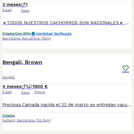
3 meses
1
Edad
Sexo
🔸TODOS NUESTROS CACHORROS SON NACIONALES🔸 Se entregan con sus vacunas, desparasitaciones internas y externas, microchip y su registro, cartilla sanitaria, contrato de garantías, toda su documentación legal y factura. ✅ Somos un criadero familiar autorizado y certificado por la Generalitat de Catalunya bajo el número de Núcleo Zoológico G25/00314. 💙 Con más de 30 años promoviendo la cría responsable. PARA MÁS INFORMACIÓN: ☎️ TIENDA 933095977 📱 CRIADERO 685878504 📱 WHATSAPP 674320847 🐶 Puedes conocer a los cachorros en persona (cita previa) 💻 Fotos y vídeos www.aquanatura.es 🚙 Hacemos envíos 💰 Financiamos 📌 Calle Roger de Flor 45, muy cerca del Arc de Triomf de Barcelona, de Lunes a Sábados. AQUANATURA
Criador
Con Afijo
Identidad Verificada
Barcelona
,
Barcelona
(5km)
3
Bengali, Brown
Bengalí
4 meses
1
1
900 €
Edad
Precio
Sexo
Preciosa Camada nacida el 22 de marzo se entregan vacunados, desparasitado, revisión veterinaria, cartilla y chip y pedigrí. Se pueden ver sin ningún compromiso para más información. Contacte conmigo. Gracias
Criador
Sallent
,
Barcelona
(52.3km)
5