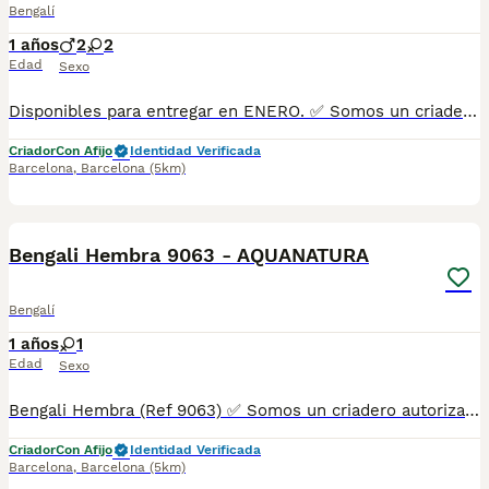
Bengalí
1 años
2
2
Edad
Sexo
Disponibles para entregar en ENERO. ✅ Somos un criadero autorizado y certificado por la Generalitat de Catalunya. MAS INFO ☎️ 933095977 📱 685878504 🚙 HACEMOS ENVIOS Se entregan con la mayoría de sus vacunas, desparasitados interna y externamente, con microchip y su registro, cartilla sanitaria y contrato de garantías, bajo la supervisión de nuestro equipo veterinario.
Criador
Con Afijo
Identidad Verificada
Barcelona
,
Barcelona
(5km)
8
Bengali Hembra 9063 - AQUANATURA
Bengalí
1 años
1
Edad
Sexo
Bengali Hembra (Ref 9063) ✅ Somos un criadero autorizado y certificado por la Generalitat de Catalunya. ☎️ 933095977 📱 685878504 / 674320847 💻 www.aquanatura.es 🚙 Hacemos envíos 📌 Calle Roger de Flor 45, muy cerca del Arc de Triomf de Barcelona, de Lunes a Sábados, desde las 10h hasta las 20:00h. Se entregan con la mayoría de sus vacunas, desparasitados interna y externamente, con microchip y su registro, cartilla sanitaria y contrato de garantías, bajo la supervisión de nuestro equipo veterinario.
Criador
Con Afijo
Identidad Verificada
Barcelona
,
Barcelona
(5km)