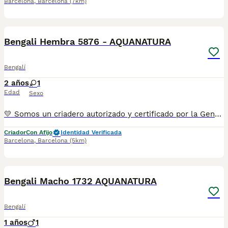
Barcelona
,
Barcelona
(7km)
5
Bengali Hembra 5876 - AQUANATURA
Bengalí
2 años
1
Edad
Sexo
💛 Somos un criadero autorizado y certificado por la Generalitat de Catalunya. 📌 Roger de Flor 45, muy cerca del Arc de Triomf de Barcelona, de Lunes a Sábados, desde las 10h hasta las 21:00h. MAS INFO ☎️ 933095977 📱 685878504 FOTOS Y VIDEOS 💻 www.aquanatura.es 🚙 HACEMOS ENVIOS Se entregan vacunados, desparasitados interna y externamente, con microchip y su registro, con cartilla sanitaria y contrato de garantías, bajo la supervisión de nuestro equipo veterinario.
Criador
Con Afijo
Identidad Verificada
Barcelona
,
Barcelona
(5km)
6
Bengali Macho 1732 AQUANATURA
Bengalí
1 años
1