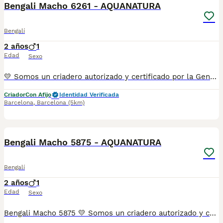
Bengali Macho 6261 - AQUANATURA
Bengalí
2 años
1
Edad
Sexo
💛 Somos un criadero autorizado y certificado por la Generalitat de Catalunya. 📌 Estamos en la calle Roger de Flor 45, muy cerca del Arc de Triomf de Barcelona, de Lunes a Sábados, desde las 10h hasta las 21:00h. MAS INFO ☎️ 933095977 📱 685878504 FOTOS Y VIDEOS 💻 www.aquanatura.es 🚙 HACEMOS ENVIOS Se entregan vacunados, desparasitados interna y externamente, con microchip y su registro, con cartilla sanitaria y contrato de garantías, bajo la supervisión de nuestro equipo veterinario.
Criador
Con Afijo
Identidad Verificada
Barcelona
,
Barcelona
(5km)
5
Bengali Macho 5875 - AQUANATURA
Bengalí
2 años
1
Edad
Sexo
Bengali Macho 5875 💛 Somos un criadero autorizado y certificado por la Generalitat de Catalunya. 📌 Roger de Flor 45, muy cerca del Arc de Triomf de Barcelona, de Lunes a Sábados, desde las 10h hasta las 21:00h. MAS INFO ☎️ 933095977 📱 685878504 FOTOS Y VIDEOS 💻 www.aquanatura.es 🚙 HACEMOS ENVIOS Se entregan vacunados, desparasitados interna y externamente, con microchip y su registro, con cartilla sanitaria y contrato de garantías, bajo la supervisión de nuestro equipo veterinario.