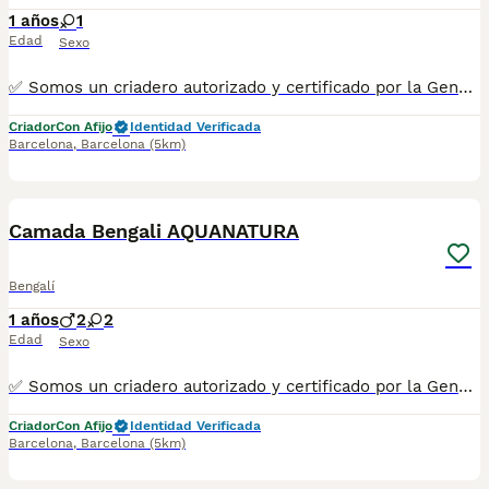
1 años
1
Edad
Sexo
✅ Somos un criadero autorizado y certificado por la Generalitat de Catalunya. ☎️ 933095977 📱 685878504 / 674320847 💻 www.aquanatura.es 🚙 Hacemos envíos 📌 Calle Roger de Flor 45, muy cerca del Arc de Triomf de Barcelona, de Lunes a Sábados, desde las 10h hasta las 20:00h. Se entregan con la mayoría de sus vacunas, desparasitados interna y externamente, con microchip y su registro, cartilla sanitaria y contrato de garantías, bajo la supervisión de nuestro equipo veterinario.
Criador
Con Afijo
Identidad Verificada
Barcelona
,
Barcelona
(5km)
3
1
Camada Bengali AQUANATURA
Bengalí
1 años
2
2
Edad
Sexo
✅ Somos un criadero autorizado y certificado por la Generalitat de Catalunya. ☎️ 933095977 📱 685878504 / 674320847 💻 www.aquanatura.es 🚙 Hacemos envíos 📌 Calle Roger de Flor 45, muy cerca del Arc de Triomf de Barcelona, de Lunes a Sábados, desde las 10h hasta las 20:00h. Se entregan con la mayoría de sus vacunas, desparasitados interna y externamente, con microchip y su registro, cartilla sanitaria y contrato de garantías, bajo la supervisión de nuestro equipo veterinario.
Criador
Con Afijo
Identidad Verificada
Barcelona
,
Barcelona
(5km)
10