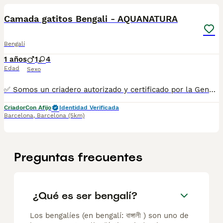
Camada gatitos Bengali - AQUANATURA
Bengalí
1 años
1
4
Edad
Sexo
✅ Somos un criadero autorizado y certificado por la Generalitat de Catalunya. ☎️ 933095977 📱 685878504 💻 www.aquanatura.es 🚙 Hacemos envíos Se entregan con la mayoría de sus vacunas, desparasitados interna y externamente, con microchip y su registro, cartilla sanitaria y contrato de garantías, bajo la supervisión de nuestro equipo veterinario.
Criador
Con Afijo
Identidad Verificada
Barcelona
,
Barcelona
(5km)
Preguntas frecuentes
¿Qué es ser bengalí?
Los bengalíes (en bengalí: বাঙ্গালী ) son uno de