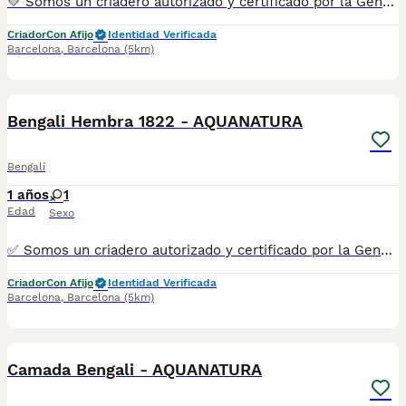
💛 Somos un criadero autorizado y certificado por la Generalitat de Catalunya. 📌 Estamos en la calle Roger de Flor 45, muy cerca del Arc de Triomf de Barcelona, de Lunes a Sábados, desde las 10h hasta las 21:00h. MAS INFO ☎️ 933095977 📱 685878504 FOTOS Y VIDEOS 💻 www.aquanatura.es 🚙 HACEMOS ENVIOS Se entregan vacunados, desparasitados interna y externamente, con microchip y su registro, con cartilla sanitaria y contrato de garantías, bajo la supervisión de nuestro equipo veterinario.
Criador
Con Afijo
Identidad Verificada
Barcelona
,
Barcelona
(5km)
7
1
Bengali Hembra 1822 - AQUANATURA
Bengalí
1 años
1
Edad
Sexo
✅ Somos un criadero autorizado y certificado por la Generalitat de Catalunya. ☎️ 933095977 📱 685878504 / 674320847 💻 www.aquanatura.es 🚙 Hacemos envíos 📌 Calle Roger de Flor 45, muy cerca del Arc de Triomf de Barcelona, de Lunes a Sábados, desde las 10h hasta las 20:00h. Se entregan con la mayoría de sus vacunas, desparasitados interna y externamente, con microchip y su registro, cartilla sanitaria y contrato de garantías, bajo la supervisión de nuestro equipo veterinario.
Criador
Con Afijo
Identidad Verificada
Barcelona
,
Barcelona
(5km)
2
Camada Bengali - AQUANATURA