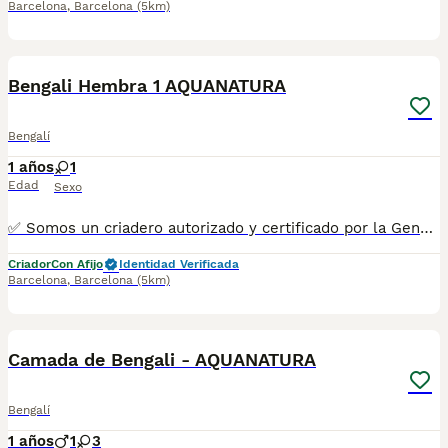
Barcelona
,
Barcelona
(5km)
1
1
Bengali Hembra 1 AQUANATURA
Bengalí
1 años
1
Edad
Sexo
✅ Somos un criadero autorizado y certificado por la Generalitat de Catalunya. ☎️ 933095977 📱 685878504 / 674320847 💻 www.aquanatura.es 🚙 Hacemos envíos 📌 Calle Roger de Flor 45, muy cerca del Arc de Triomf de Barcelona, de Lunes a Sábados, desde las 10h hasta las 20:00h. Se entregan con la mayoría de sus vacunas, desparasitados interna y externamente, con microchip y su registro, cartilla sanitaria y contrato de garantías, bajo la supervisión de nuestro equipo veterinario.
Criador
Con Afijo
Identidad Verificada
Barcelona
,
Barcelona
(5km)
1
1
Camada de Bengali - AQUANATURA
Bengalí
1 años
1
3