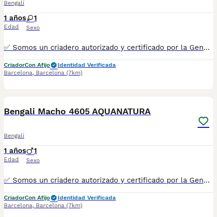
Bengalí
1 años
1
Edad
Sexo
✅ Somos un criadero autorizado y certificado por la Generalitat de Catalunya. PARA MÁS INFORMACIÓN: ☎️ 933095977 📱 685878504 / 674320847 💻 www.aquanatura.es 🚙 Hacemos envíos 📌 Calle Roger de Flor 45, muy cerca del Arc de Triomf de Barcelona, de Lunes a Sábados. Se entregan con la mayoría de sus vacunas, desparasitados interna y externamente, con microchip y su registro, cartilla sanitaria y contrato de garantías, bajo la supervisión de nuestro equipo veterinario. AQUANATURA
Criador
Con Afijo
Identidad Verificada
Barcelona
,
Barcelona
(7km)
8
Bengali Macho 4605 AQUANATURA
Bengalí
1 años
1
Edad
Sexo
✅ Somos un criadero autorizado y certificado por la Generalitat de Catalunya. PARA MÁS INFORMACIÓN: ☎️ 933095977 📱 685878504 / 674320847 💻 www.aquanatura.es 🚙 Hacemos envíos 📌 Calle Roger de Flor 45, muy cerca del Arc de Triomf de Barcelona, de Lunes a Sábados. Se entregan con la mayoría de sus vacunas, desparasitados interna y externamente, con microchip y su registro, cartilla sanitaria y contrato de garantías, bajo la supervisión de nuestro equipo veterinario. AQUANATURA
Criador
Con Afijo
Identidad Verificada
Barcelona
,
Barcelona
(7km)