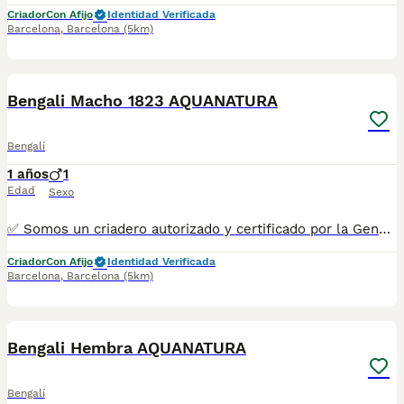
Criador
Con Afijo
Identidad Verificada
Barcelona
,
Barcelona
(5km)
11
1
Bengali Macho 1823 AQUANATURA
Bengalí
1 años
1
Edad
Sexo
✅ Somos un criadero autorizado y certificado por la Generalitat de Catalunya. ☎️ 933095977 📱 685878504 / 674320847 💻 www.aquanatura.es 🚙 Hacemos envíos 📌 Calle Roger de Flor 45, muy cerca del Arc de Triomf de Barcelona, de Lunes a Sábados, desde las 10h hasta las 20:00h. Se entregan con la mayoría de sus vacunas, desparasitados interna y externamente, con microchip y su registro, cartilla sanitaria y contrato de garantías, bajo la supervisión de nuestro equipo veterinario.
Criador
Con Afijo
Identidad Verificada
Barcelona
,
Barcelona
(5km)
7
1
Bengali Hembra AQUANATURA
Bengalí