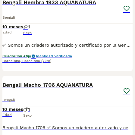
Bengali Hembra 1933 AQUANATURA
Bengalí
10 meses
1
Edad
Sexo
✅ Somos un criadero autorizado y certificado por la Generalitat de Catalunya bajo el número de Núcleo Zoológico G25/00314. PARA MÁS INFORMACIÓN: ☎️ 933095977 📱 685878504 / 674320847 💻 Más fotos y vídeos en nuestra web www.aquanatura.es 🚙 Hacemos envíos 📌 Calle Roger de Flor 45, muy cerca del Arc de Triomf de Barcelona, de Lunes a Sábados. Se entregan con sus vacunas, desparasitados interna y externamente, con microchip y su registro, cartilla sanitaria y contrato de garantías, documentación legal y factura. AQUANATURA
Criador
Con Afijo
Identidad Verificada
Barcelona
,
Barcelona
(7km)
10
Bengali Macho 1706 AQUANATURA
Bengalí
10 meses
1
Edad
Sexo
Bengali Macho 1706 ✅ Somos un criadero autorizado y certificado por la Generalitat de Catalunya bajo el número de Núcleo Zoológico G25/00314. PARA MÁS INFORMACIÓN: ☎️ 933095977 📱 685878504 / 674320847 💻 Más fotos y vídeos en nuestra web www.aquanatura.es 🚙 Hacemos envíos 📌 Calle Roger de Flor 45, muy cerca del Arc de Triomf de Barcelona, de Lunes a Sábados. Se entregan con sus vacunas, desparasitados interna y externamente, con microchip y su registro, cartilla sanitaria y contrato de garantías, documentación legal y factura. AQUANATURA