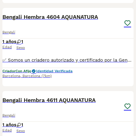
9
Bengali Hembra 4604 AQUANATURA
Bengalí
1 años
1
Edad
Sexo
✅ Somos un criadero autorizado y certificado por la Generalitat de Catalunya. PARA MÁS INFORMACIÓN: ☎️ 933095977 📱 685878504 / 674320847 💻 www.aquanatura.es 🚙 Hacemos envíos 📌 Calle Roger de Flor 45, muy cerca del Arc de Triomf de Barcelona, de Lunes a Sábados. Se entregan con la mayoría de sus vacunas, desparasitados interna y externamente, con microchip y su registro, cartilla sanitaria y contrato de garantías, bajo la supervisión de nuestro equipo veterinario. AQUANATURA
Criador
Con Afijo
Identidad Verificada
Barcelona
,
Barcelona
(7km)
11
Bengali Hembra 4611 AQUANATURA
Bengalí
1 años
1
Edad
Sexo