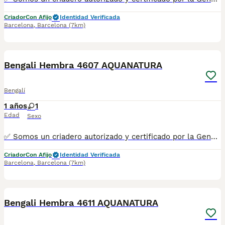
Criador
Con Afijo
Identidad Verificada
Barcelona
,
Barcelona
(7km)
9
Bengali Hembra 4607 AQUANATURA
Bengalí
1 años
1
Edad
Sexo
✅ Somos un criadero autorizado y certificado por la Generalitat de Catalunya. PARA MÁS INFORMACIÓN: ☎️ 933095977 📱 685878504 / 674320847 💻 www.aquanatura.es 🚙 Hacemos envíos 📌 Calle Roger de Flor 45, muy cerca del Arc de Triomf de Barcelona, de Lunes a Sábados. Se entregan con la mayoría de sus vacunas, desparasitados interna y externamente, con microchip y su registro, cartilla sanitaria y contrato de garantías, bajo la supervisión de nuestro equipo veterinario. AQUANATURA
Criador
Con Afijo
Identidad Verificada
Barcelona
,
Barcelona
(7km)
11
Bengali Hembra 4611 AQUANATURA