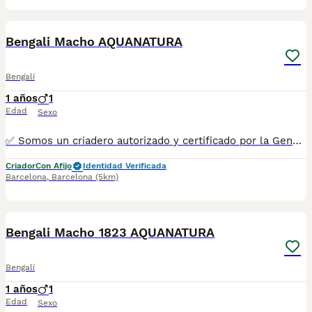
1
1
Bengali Macho AQUANATURA
Bengalí
1 años
1
Edad
Sexo
✅ Somos un criadero autorizado y certificado por la Generalitat de Catalunya. ☎️ 933095977 📱 685878504 / 674320847 💻 www.aquanatura.es 🚙 Hacemos envíos 📌 Calle Roger de Flor 45, muy cerca del Arc de Triomf de Barcelona, de Lunes a Sábados, desde las 10h hasta las 20:00h. Se entregan con la mayoría de sus vacunas, desparasitados interna y externamente, con microchip y su registro, cartilla sanitaria y contrato de garantías, bajo la supervisión de nuestro equipo veterinario.
Criador
Con Afijo
Identidad Verificada
Barcelona
,
Barcelona
(5km)
11
1
Bengali Macho 1823 AQUANATURA
Bengalí
1 años
1
Edad
Sexo