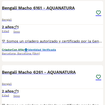
Bengali Macho 6161 - AQUANATURA
Bengalí
2 años
1
Edad
Sexo
💛 Somos un criadero autorizado y certificado por la Generalitat de Catalunya. 📌 Estamos en la calle Roger de Flor 45, muy cerca del Arc de Triomf de Barcelona, de Lunes a Sábados, desde las 10h hasta las 21:00h. MAS INFO ☎️ 933095977 📱 685878504 FOTOS Y VIDEOS 💻 www.aquanatura.es 🚙 HACEMOS ENVIOS Se entregan vacunados, desparasitados interna y externamente, con microchip y su registro, con cartilla sanitaria y contrato de garantías, bajo la supervisión de nuestro equipo veterinario.
Criador
Con Afijo
Identidad Verificada
Barcelona
,
Barcelona
(5km)
5
Bengali Macho 6261 - AQUANATURA
Bengalí
2 años
1
Edad
Sexo