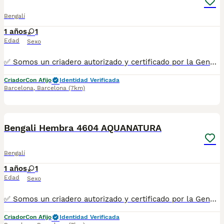
Bengalí
1 años
1
Edad
Sexo
✅ Somos un criadero autorizado y certificado por la Generalitat de Catalunya. PARA MÁS INFORMACIÓN: ☎️ 933095977 📱 685878504 / 674320847 💻 www.aquanatura.es 🚙 Hacemos envíos 📌 Calle Roger de Flor 45, muy cerca del Arc de Triomf de Barcelona, de Lunes a Sábados. Se entregan con la mayoría de sus vacunas, desparasitados interna y externamente, con microchip y su registro, cartilla sanitaria y contrato de garantías, bajo la supervisión de nuestro equipo veterinario. AQUANATURA
Criador
Con Afijo
Identidad Verificada
Barcelona
,
Barcelona
(7km)
9
Bengali Hembra 4604 AQUANATURA
Bengalí
1 años
1
Edad
Sexo
✅ Somos un criadero autorizado y certificado por la Generalitat de Catalunya. PARA MÁS INFORMACIÓN: ☎️ 933095977 📱 685878504 / 674320847 💻 www.aquanatura.es 🚙 Hacemos envíos 📌 Calle Roger de Flor 45, muy cerca del Arc de Triomf de Barcelona, de Lunes a Sábados. Se entregan con la mayoría de sus vacunas, desparasitados interna y externamente, con microchip y su registro, cartilla sanitaria y contrato de garantías, bajo la supervisión de nuestro equipo veterinario. AQUANATURA
Criador
Con Afijo
Identidad Verificada