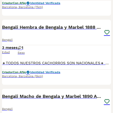
Criador
Con Afijo
Identidad Verificada
Barcelona
,
Barcelona
(7km)
9
Bengali Hembra de Bengala y Marbel 1888 AQUANATURA
Bengalí
3 meses
1
Edad
Sexo
🔸TODOS NUESTROS CACHORROS SON NACIONALES🔸 Se entregan con sus vacunas, desparasitaciones internas y externas, microchip y su registro, cartilla sanitaria, contrato de garantías, toda su documentación legal y factura. ✅ Somos un criadero familiar autorizado y certificado por la Generalitat de Catalunya bajo el número de Núcleo Zoológico G25/00314. 💙 Con más de 30 años promoviendo la cría responsable. PARA MÁS INFORMACIÓN: ☎️ TIENDA 933095977 📱 CRIADERO 685878504 📱 WHATSAPP 674320847 🐶 Puedes conocer a los cachorros en persona (cita previa) 💻 Fotos y vídeos www.aquanatura.es 🚙 Hacemos envíos 💰 Financiamos 📌 Calle Roger de Flor 45, muy cerca del Arc de Triomf de Barcelona, de Lunes a Sábados. AQUANATURA
Criador
Con Afijo
Identidad Verificada
Barcelona
,
Barcelona
(5km)
10
Bengali Macho de Bengala y Marbel 1890 AQUANATURA
Bengalí