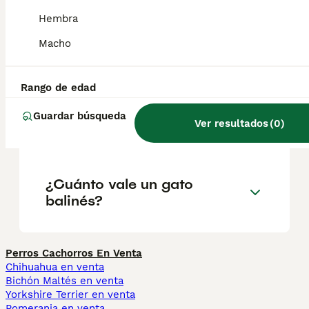
presentar mechones.
Hembra
Macho
¿Qué significa balinés?
Rango de edad
¿Cuál es la diferencia entre
Guardar búsqueda
Ver resultados
(
0
)
balinés e indonesio?
¿Cuánto vale un gato
balinés?
Perros Cachorros En Venta
Chihuahua en venta
Bichón Maltés en venta
Yorkshire Terrier en venta
Pomerania en venta