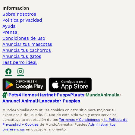
Información
Sobre nosotros
Politica privacidad
Ayuda
Prensa
Condiciones de uso
Anunciar tus mascotas
Anuncia tus cachorros
Anuncia tus gatos
Test perro ideal
Pets4Homes
Hastnet
PuppyPlaats
MundoAnimalia
Annunci Animali
Lancaster Puppies
MundoAnimalia.com utiliza cookies en este sitio para mejorar tu
experiencia de usuario. El uso de este sitio web y otros servicios
constituye la aceptación de los
Términos y Condiciones
y
la Política de
Privacidad y Cookies
de MundoAnimalia. Puedes
Administrar tus
preferencias
en cualquier momento.