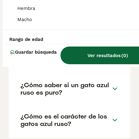
geográfica. Es fundamental acudir a
criadores responsables que garanticen la
Hembra
salud y el bienestar de los animales.
Informarse bien y comparar opciones antes
Macho
de comprometerse siempre es la mejor
decisión.
Rango de edad
Guardar búsqueda
¿Cuánto cuesta un gatito
Ver resultados
(
0
)
azul ruso?
¿Cómo saber si un gato azul
ruso es puro?
¿Cómo es el carácter de los
gatos azul ruso?