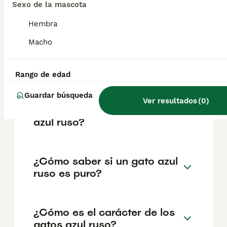
variar según factores como el pedigrí, la
Sexo de la mascota
reputación del criador y la ubicación
geográfica. Es fundamental acudir a
Hembra
criadores responsables que garanticen la
Macho
salud y el bienestar de los animales.
Informarse bien y comparar opciones antes
de comprometerse siempre es la mejor
decisión.
Rango de edad
Guardar búsqueda
Ver resultados
(
0
)
¿Cuánto cuesta un gatito
azul ruso?
¿Cómo saber si un gato azul
ruso es puro?
¿Cómo es el carácter de los
gatos azul ruso?