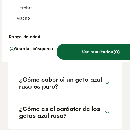
geográfica. Es fundamental acudir a
criadores responsables que garanticen la
Hembra
salud y el bienestar de los animales.
Informarse bien y comparar opciones antes
Macho
de comprometerse siempre es la mejor
decisión.
Rango de edad
Guardar búsqueda
¿Cuánto cuesta un gatito
Ver resultados
(
0
)
azul ruso?
¿Cómo saber si un gato azul
ruso es puro?
¿Cómo es el carácter de los
gatos azul ruso?