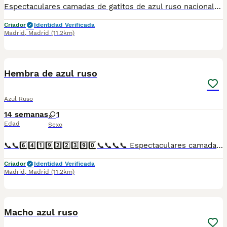
Espectaculares camadas de gatitos de azul ruso nacionales descendientes de las mejores líneas de sangre. Disponibles tanto hembras como machos. Las camadas están bajo supervisión veterinaria desde su nacimiento hasta que son entregadas a su nueva familia. Criados por un equipo de profesionales y mejores personas que, con más de 20 años de experiencia , cuidan a los animales por vocación, aplicando una cría ética y responsable para que cada cachorro se desarrolle con la mejor salud y con un buen temperamento. Todos los cachorritos se entregan con unos dos meses y medio de edad y sus vacunas correspondientes, desparasitados interna y externamente, con certificado de salud, y garantía tanto por enfermedad vírica como congénito genética. Posibilidad de entregar en toda España mediante transporte propio preparado para animales y con chofer privado. Los precios pueden variar según las características y morfología de cada cachorro. Añádenos al whats app o llámanos, y encantados atenderemos todas tus dudas y consultas. Teléfono / Whats app: 641 92 23 90
Criador
Identidad Verificada
Madrid
,
Madrid
(11.2km)
1
Hembra de azul ruso
Azul Ruso
14 semanas
1
Edad
Sexo
📞📞6️⃣4️⃣1️⃣9️⃣2️⃣2️⃣3️⃣9️⃣0️⃣📞📞📞📞 Espectaculares camadas de perritos de machos y hembras de azul ruso nacionales descendientes de las mejores líneas de sangre. Disponibles tanto hembras como machos. Las camadas están bajo supervisión veterinaria desde su nacimiento hasta que son entregadas a su nueva familia. Criados por un equipo de profesionales y mejores personas que, con más de 20 años de experiencia , cuidan a los animales por vocación, aplicando una cría ética y responsable para que cada cachorro se desarrolle con la mejor salud y con un buen temperamento. Todos los cachorritos se entregan con unos dos meses y medio de edad y sus vacunas correspondientes, desparasitados interna y externamente, con certificado de salud, y garantía tanto por enfermedad vírica como congénito genética. Posibilidad de entregar en toda España mediante transporte propio preparado para animales y con chofer privado. Los precios pueden variar según las características y morfología de cada cachorro. Añádenos al whats app o llámanos, y encantados atenderemos todas tus dudas y consultas. Teléfono / Whats app: 641 92 23 90
Criador
Identidad Verificada
Madrid
,
Madrid
(11.2km)
1
Macho azul ruso