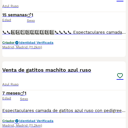
Azul Ruso
15 semanas
1
Edad
Sexo
📞📞6️⃣4️⃣1️⃣9️⃣2️⃣2️⃣3️⃣9️⃣0️⃣📞📞📞📞 Espectaculares camadas de perritos de machos y hembras de maltipoo nacionales descendientes de las mejores líneas de sangre. Disponibles tanto hembras como machos. Las camadas están bajo supervisión veterinaria desde su nacimiento hasta que son entregadas a su nueva familia. Criados por un equipo de profesionales y mejores personas que, con más de 20 años de experiencia , cuidan a los animales por vocación, aplicando una cría ética y responsable para que cada cachorro se desarrolle con la mejor salud y con un buen temperamento. Todos los cachorritos se entregan con unos dos meses y medio de edad y sus vacunas correspondientes, desparasitados interna y externamente, con certificado de salud, y garantía tanto por enfermedad vírica como congénito genética. Posibilidad de entregar en toda España mediante transporte propio preparado para animales y con chofer privado. Los precios pueden variar según las características y morfología de cada cachorro. Añádenos al whats app o llámanos, y encantados atenderemos todas tus dudas y consultas. Teléfono / Whats app: 641 92 23 90
Criador
Identidad Verificada
Madrid
,
Madrid
(11.2km)
1
Venta de gatitos machito azul ruso
Azul Ruso
7 meses
1
Edad
Sexo
Espectaculares camada de gatitos azul ruso con pedigree. Todos los cachorritos se entregan con unos dos meses y medio de edad y sus vacunas correspondientes, desparasitados interna y externamente, con certificado de salud, y garantía tanto por enfermedad vírica como congénito genética. Posibilidad de entregar en toda España mediante transporte propio preparado para animales y con chofer privado. Los precios pueden variar según las características y morfología de cada cachorro. Añádenos al whats app o llámanos, y encantados atenderemos todas tus dudas y consultas. Teléfono / Whats app: 641 92 23 90
Criador
Identidad Verificada
Madrid
,
Madrid
(11.2km)