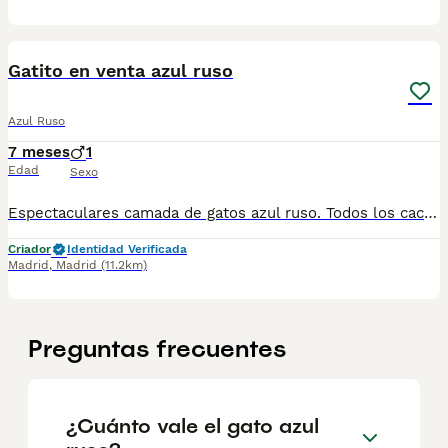
1
Gatito en venta azul ruso
Azul Ruso
7 meses
1
Edad
Sexo
Espectaculares camada de gatos azul ruso. Todos los cachorritos se entregan con unos dos meses y medio de edad y sus vacunas correspondientes, desparasitados interna y externamente, con certificado de salud, y garantía tanto por enfermedad vírica como congénito genética. Posibilidad de entregar en toda España mediante transporte propio preparado para animales y con chofer privado. Los precios pueden variar según las características y morfología de cada cachorro. Añádenos al whats app o llámanos, y encantados atenderemos todas tus dudas y consultas. Teléfono / Whats app: 641 92 23 90
Criador
Identidad Verificada
Madrid
,
Madrid
(11.2km)
Preguntas frecuentes
¿Cuánto vale el gato azul