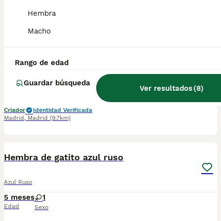
Hembra
Hembra de azul ruso
Macho
Azul Ruso
15 semanas
1
Rango de edad
Edad
Sexo
Guardar búsqueda
Ver resultados
(
8
)
📞📞6️⃣4️⃣1️⃣9️⃣2️⃣2️⃣3️⃣9️⃣0️⃣📞📞📞📞 Espectaculares camadas de de machos y hembras de azul ruso nacionales descendientes de las mejores líneas de sangre. Disponibles tanto hembras como machos. Las camadas están bajo supervisión veterinaria desde su nacimiento hasta que son entregadas a su nueva familia. Criados por un equipo de profesionales y mejores personas que, con más de 20 años de experiencia , cuidan a los animales por vocación, aplicando una cría ética y responsable para que cada cachorro se desarrolle con la mejor salud y con un buen temperamento. Todos los cachorritos se entregan con unos dos meses y medio de edad y sus vacunas correspondientes, desparasitados interna y externamente, con certificado de salud, y garantía tanto por enfermedad vírica como congénito genética. Posibilidad de entregar en toda España mediante transporte propio preparado para animales y con chofer privado. Los precios pueden variar según las características y morfología de cada cachorro. Añádenos al whats app o llámanos, y encantados atenderemos todas tus dudas y consultas. Teléfono / Whats app: 641 92 23 90
Criador
Identidad Verificada
Madrid
,
Madrid
(9.7km)
1
Hembra de gatito azul ruso
Azul Ruso
5 meses
1
Edad
Sexo