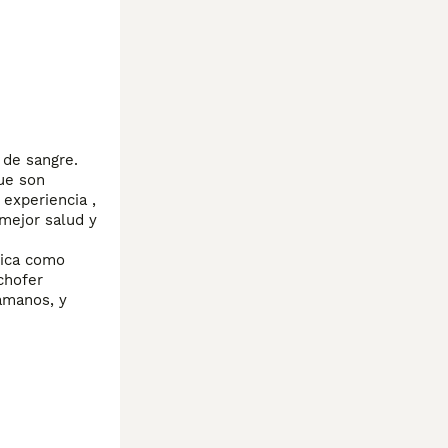
de sangre. 
e son 
xperiencia , 
mejor salud y 
ica como 
hofer 
ámanos, y 