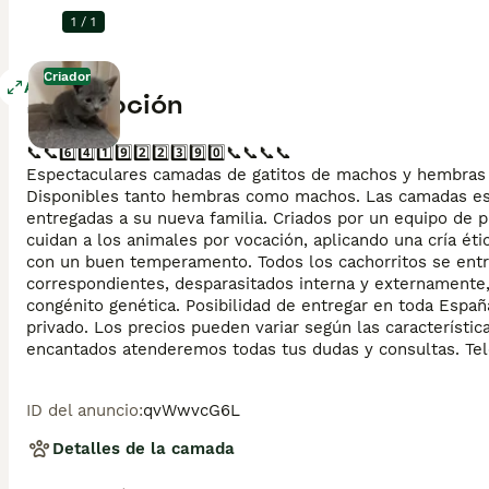
1
/
1
Criador
Agrandar
Descripción
📞📞6️⃣4️⃣1️⃣9️⃣2️⃣2️⃣3️⃣9️⃣0️⃣📞📞📞📞

Espectaculares camadas de gatitos de machos y hembras d
Disponibles tanto hembras como machos. Las camadas está
entregadas a su nueva familia. Criados por un equipo de 
cuidan a los animales por vocación, aplicando una cría éti
con un buen temperamento. Todos los cachorritos se ent
correspondientes, desparasitados interna y externamente, 
congénito genética. Posibilidad de entregar en toda Espa
privado. Los precios pueden variar según las característi
encantados atenderemos todas tus dudas y consultas. Tel
ID del anuncio
:
qvWwvcG6L
Detalles de la camada