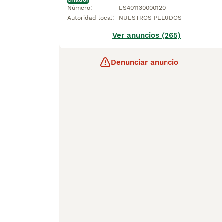
Criador
Número
:
ES401130000120
Autoridad local
:
NUESTROS PELUDOS
Ver anuncios (265)
Denunciar anuncio