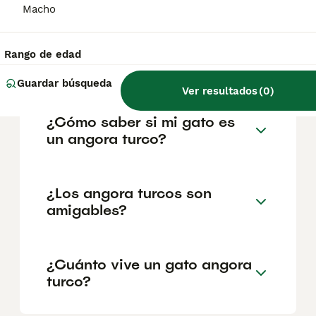
geográfica. Es fundamental acudir a
Macho
criadores responsables que garanticen la
salud y el bienestar de los animales.
Informarse bien y comparar opciones antes
Rango de edad
de comprometerse siempre es la mejor
decisión.
Guardar búsqueda
Ver resultados
(
0
)
¿Cómo saber si mi gato es
un angora turco?
¿Los angora turcos son
amigables?
¿Cuánto vive un gato angora
turco?