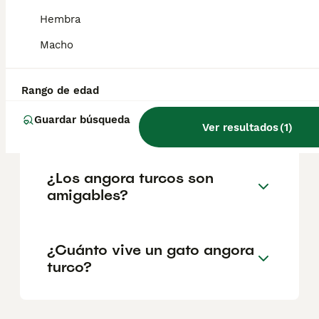
salud y el bienestar de los animales.
Hembra
Informarse bien y comparar opciones antes
de comprometerse siempre es la mejor
Macho
decisión.
Rango de edad
¿Cómo saber si mi gato es
Guardar búsqueda
un angora turco?
Ver resultados
(
1
)
¿Los angora turcos son
amigables?
¿Cuánto vive un gato angora
turco?