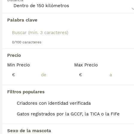
Distancia
Palabra clave
Encontramos 0 American Curl Gatos y gatitos
en venta en Collado Mediano, Madrid.
Si deseas exactamente esta búsqueda guarda tu 
búsqueda y espera el resultado perfecto:
0/100 caracteres
Guardar búsqueda
Precio
Min Precio
Max Precio
Preguntas frecuentes
€
€
Filtros populares
¿Cuánto vale un gato curl
americano?
Criadores con identidad verificada
Gatos registrados por la GCCF, la TICA o la FIFe
El coste de adquisición de esta raza puede
variar según factores como el pedigrí, la
reputación del criador y la ubicación
Sexo de la mascota