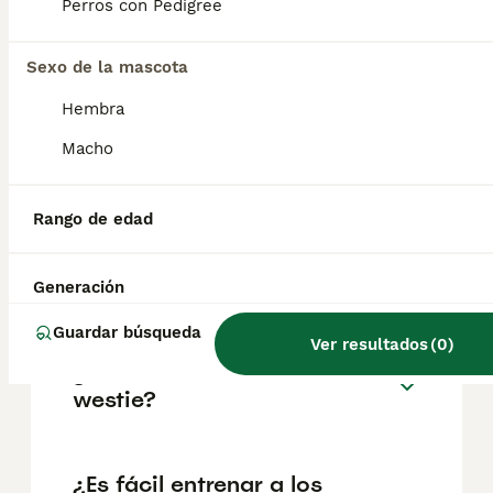
aproximadamente 802€, aunque los precios
Perros con Pedigree
pueden variar según factores como el
pedigrí, la reputación del criador y la
Sexo de la mascota
ubicación.
Hembra
¿Pueden los westies
Macho
quedarse solos durante 8
horas?
Rango de edad
¿Los westies pierden pelo?
Generación
Guardar búsqueda
Ver resultados
(
0
)
¿Cuánto suele vivir un
westie?
¿Es fácil entrenar a los