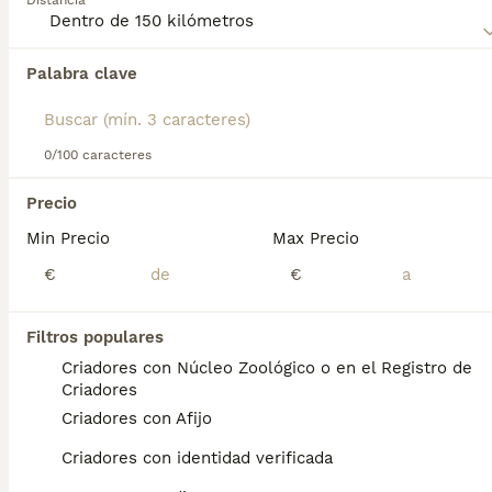
Distancia
Lee nuestra
página de consejos de compra de Welsh Corgi
Cardigan
para obtener información sobre esta raza de
Palabra clave
Encontramos 0 Welsh Corgi Cardigan Perros
perro.
para monta en Narón, A Coruña.
Si deseas exactamente esta búsqueda guarda tu 
búsqueda y espera el resultado perfecto:
0/100 caracteres
Guardar búsqueda
Precio
Min Precio
Max Precio
Preguntas frecuentes
€
€
Filtros populares
¿Cuánto cuesta un cachorro
Criadores con Núcleo Zoológico o en el Registro de
de Welsh Corgi Cardigan?
Criadores
Criadores con Afijo
El coste medio de un cachorro de Welsh
Corgi Cardigan en España es de
Criadores con identidad verificada
aproximadamente 700€, aunque los precios