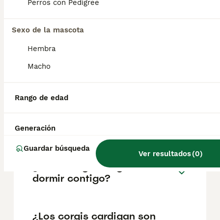
pueden variar según factores como el
Perros con Pedigree
pedigrí, la reputación del criador y la
ubicación.
Sexo de la mascota
Hembra
¿Por qué son tan raros los
corgis cárdigan?
Macho
Rango de edad
¿Los Welsh Corgis tipo
cárdigan pierden mucho
pelo?
Generación
Guardar búsqueda
Ver resultados
(
0
)
¿A los corgis les gusta
dormir contigo?
¿Los corgis cardigan son