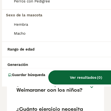
pueden variar según factores como el
Perros con Pedigree
pedigrí, la reputación del criador y la
ubicación.
Sexo de la mascota
Hembra
¿Es un Weimaraner un buen
perro de casa?
Macho
Rango de edad
¿Cuáles son las ventajas y
desventajas del
Weimaraner?
Generación
Guardar búsqueda
Ver resultados
(
0
)
¿Cómo son los perros
Weimaraner con los niños?
¿Cuánto ejercicio necesita