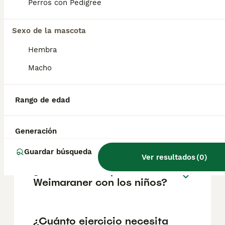
pueden variar según factores como el
Perros con Pedigree
pedigrí, la reputación del criador y la
ubicación.
Sexo de la mascota
Hembra
¿Es un Weimaraner un buen
perro de casa?
Macho
Rango de edad
¿Cuáles son las ventajas y
desventajas del
Weimaraner?
Generación
Guardar búsqueda
Ver resultados
(
0
)
¿Cómo son los perros
Weimaraner con los niños?
¿Cuánto ejercicio necesita