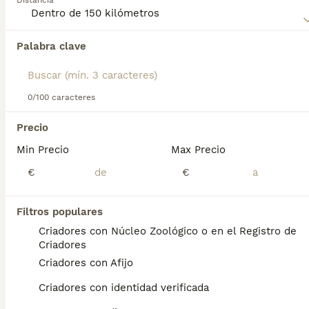
Distancia
Lee nuestra
página de consejos de compra de Spitz
Japonés
para obtener información sobre esta raza de
perro.
Palabra clave
Encontramos 0 Spitz Japonés Perros para
monta en Burujón, Toledo.
Si deseas exactamente esta búsqueda guarda tu 
búsqueda y espera el resultado perfecto:
0/100 caracteres
Guardar búsqueda
Precio
Min Precio
Max Precio
Preguntas frecuentes
€
€
Filtros populares
¿Qué tipo de perro es un
Criadores con Núcleo Zoológico o en el Registro de
Spitz Japonés?
Criadores
Criadores con Afijo
El Spitz Japonés (日本スピッツ Nihon
Supittsu) es una raza canina de tipo spitz,
Criadores con identidad verificada
originaria de Japón. La raza es reconocida