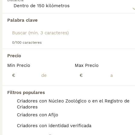
Distancia
Lee nuestra
página de consejos de compra de Spaniel
Tibetano
para obtener información sobre esta raza de
perro.
Palabra clave
Encontramos 0 Spaniel Tibetano Perros para
monta en Moncada, Valencia.
Si deseas exactamente esta búsqueda guarda tu 
búsqueda y espera el resultado perfecto:
0/100 caracteres
Guardar búsqueda
Precio
Min Precio
Max Precio
Preguntas frecuentes
€
€
Filtros populares
¿Cuánto cuesta un spaniel
Criadores con Núcleo Zoológico o en el Registro de
tibetano?
Criadores
Criadores con Afijo
El coste de adquisición de esta raza puede
variar según factores como el pedigrí, la
Criadores con identidad verificada
reputación del criador y la ubicación