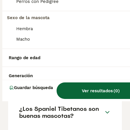
geográfica. Es fundamental acudir a
Perros con Pedigree
criadores responsables que garanticen la
salud y el bienestar de los animales.
Informarse bien y comparar opciones antes
Sexo de la mascota
de comprometerse siempre es la mejor
Hembra
decisión.
Macho
¿Cuánto cuesta un cachorro
de Spaniel Tibetano?
Rango de edad
Generación
¿Es agresivo el mastín
tibetano?
Guardar búsqueda
Ver resultados
(
0
)
¿Los Spaniel Tibetanos son
buenas mascotas?