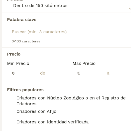
Distancia
Lee nuestra
página de consejos de compra de Spaniel
Tibetano
para obtener información sobre esta raza de
perro.
Palabra clave
Encontramos 0 Spaniel Tibetano Perros para
monta en Villaviciosa de Odón, Madrid.
Si deseas exactamente esta búsqueda guarda tu 
búsqueda y espera el resultado perfecto:
0/100 caracteres
Guardar búsqueda
Precio
Min Precio
Max Precio
Preguntas frecuentes
€
€
Filtros populares
¿Cuánto cuesta un spaniel
Criadores con Núcleo Zoológico o en el Registro de
tibetano?
Criadores
Criadores con Afijo
El coste de adquisición de esta raza puede
variar según factores como el pedigrí, la
Criadores con identidad verificada
reputación del criador y la ubicación