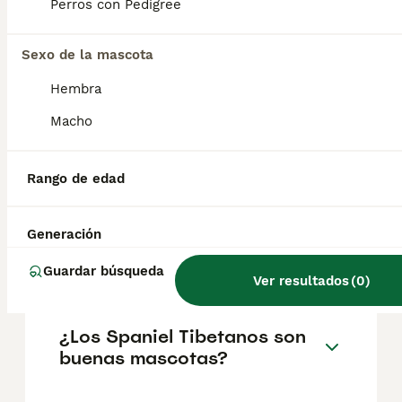
geográfica. Es fundamental acudir a
Perros con Pedigree
criadores responsables que garanticen la
salud y el bienestar de los animales.
Informarse bien y comparar opciones antes
Sexo de la mascota
de comprometerse siempre es la mejor
Hembra
decisión.
Macho
¿Cuánto cuesta un cachorro
de Spaniel Tibetano?
Rango de edad
Generación
¿Es agresivo el mastín
tibetano?
Guardar búsqueda
Ver resultados
(
0
)
¿Los Spaniel Tibetanos son
buenas mascotas?