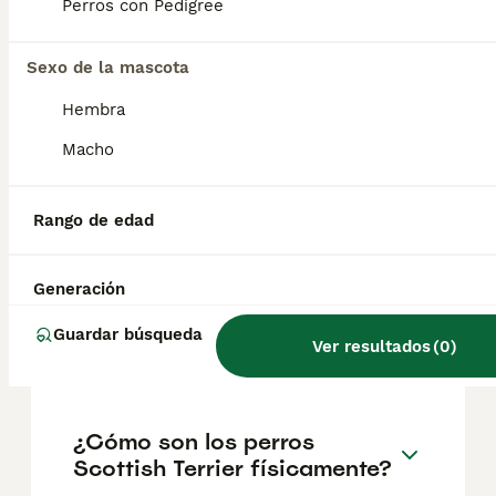
geográfica. Es fundamental acudir a
Perros con Pedigree
criadores responsables que garanticen la
salud y el bienestar de los animales.
Informarse bien y comparar opciones antes
Sexo de la mascota
de comprometerse siempre es la mejor
Hembra
decisión.
Macho
¿Cuánto cuestan los
Scottish Terriers?
Rango de edad
Generación
¿Cómo es el
comportamiento del Scottish
Guardar búsqueda
Ver resultados
(
0
)
Terrier?
¿Cómo son los perros
Scottish Terrier físicamente?