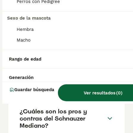
geográfica. Es fundamental acudir a
Perros con Pedigree
criadores responsables que garanticen la
salud y el bienestar de los animales.
Informarse bien y comparar opciones antes
Sexo de la mascota
de comprometerse siempre es la mejor
Hembra
decisión.
Macho
¿Cómo es el carácter del
schnauzer mediano?
Rango de edad
Generación
¿Cuáles son los tres tipos de
Schnauzer?
Guardar búsqueda
Ver resultados
(
0
)
¿Cuáles son los pros y
contras del Schnauzer
Mediano?