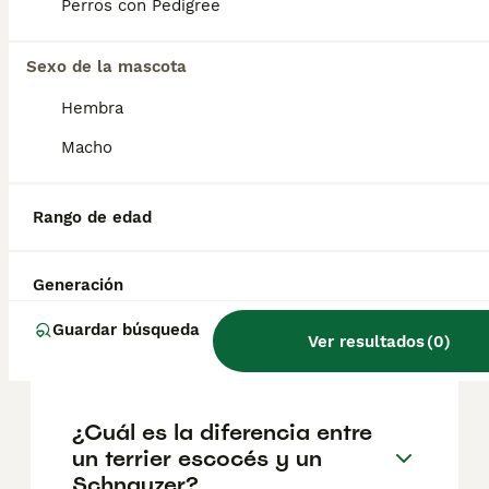
según factores como el pedigrí, la
Perros con Pedigree
reputación del criador y la ubicación.
Sexo de la mascota
¿Cuántos cachorros puede
Hembra
tener un schnauzer gigante?
Macho
¿Cuánto puede vivir un
Rango de edad
Schnauzer?
Generación
¿Cuándo deja de crecer un
Guardar búsqueda
Ver resultados
(
0
)
schnauzer gigante?
¿Cuál es la diferencia entre
un terrier escocés y un
Schnauzer?