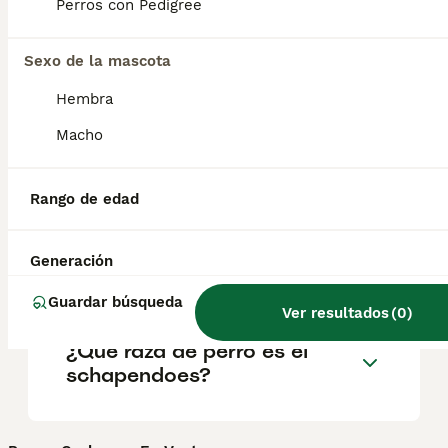
geográfica. Es fundamental acudir a
Perros con Pedigree
criadores responsables que garanticen la
salud y el bienestar de los animales.
Informarse bien y comparar opciones antes
Sexo de la mascota
de comprometerse siempre es la mejor
Hembra
decisión.
Macho
¿Los perros de Schapendoes
ladran mucho?
Rango de edad
Generación
¿Schapendoes tamaño?
Guardar búsqueda
Ver resultados
(
0
)
¿Qué raza de perro es el
schapendoes?