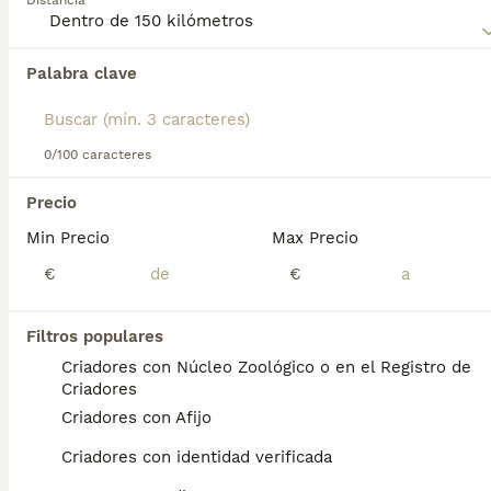
Distancia
página de consejos sobre el Schapendoes
para obtener
más información sobre esta raza.
Palabra clave
Encontramos 0 Schapendoes Perros para
monta en Azuqueca de Henares, Guadalajara.
Si deseas exactamente esta búsqueda guarda tu 
búsqueda y espera el resultado perfecto:
0/100 caracteres
Guardar búsqueda
Precio
Min Precio
Max Precio
Preguntas frecuentes
€
€
Filtros populares
¿Cuánto cuesta un perro de
Criadores con Núcleo Zoológico o en el Registro de
Schapendoes?
Criadores
Criadores con Afijo
El coste de adquisición de esta raza puede
variar según factores como el pedigrí, la
Criadores con identidad verificada
reputación del criador y la ubicación