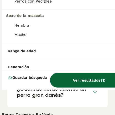
Perros con Pedigree
Sexo de la mascota
¿Cómo es el carácter del
dogo alemán?
Hembra
Macho
¿Es lo mismo un dogo
alemán que un gran danés?
Rango de edad
Generación
¿Es agresivo el gran danés?
Guardar búsqueda
Ver resultados
(
1
)
¿Cuántas horas duerme un
perro gran danés?
Perros Cachorros En Venta